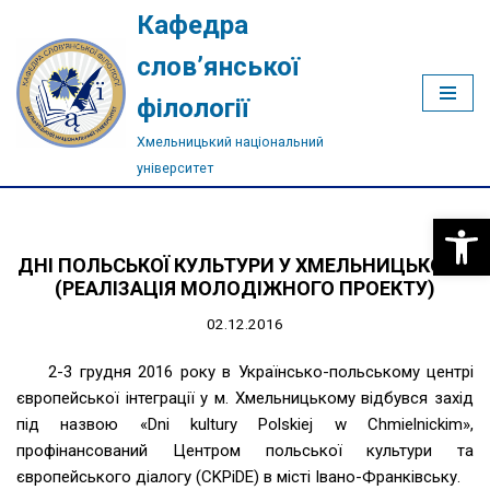
Кафедра
Перейти
слов’янської
до
філології
вмісту
Хмельницький національний
університет
Відкри
ДНІ ПОЛЬСЬКОЇ КУЛЬТУРИ У ХМЕЛЬНИЦЬКОМУ
(РЕАЛІЗАЦІЯ МОЛОДІЖНОГО ПРОЕКТУ)
02.12.2016
2-3 грудня 2016 року в Українсько-польському центрі
європейської інтеграції у м. Хмельницькому відбувся захід
під назвою «Dni kultury Polskiej w Chmielnickim»,
профінансований Центром польської культури та
європейського діалогу (CKPiDE) в місті Івано-Франківську.