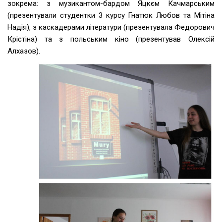
зокрема: з музикантом-бардом Яцкєм Качмарським
(презентували студентки 3 курсу Гнатюк Любов та Мітіна
Надія), з каскадерами літератури (презентувала Федорович
Крістіна) та з польським кіно (презентував Олексій
Алхазов).