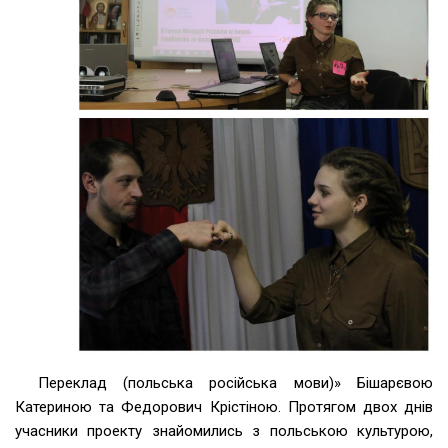
Переклад (польська російська мови)» Бішарєвою
Катериною та Федорович Крістіною. Протягом двох днів
учасники проекту знайомились з польською культурою,