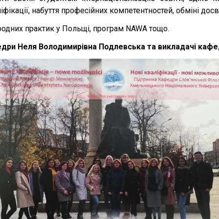
ікації, набуття професійних компетентностей, обміні досв
родних практик у Польщі, програм NAWA тощо.
дри Неля Володимирівна Подлевська та викладачі кафедр