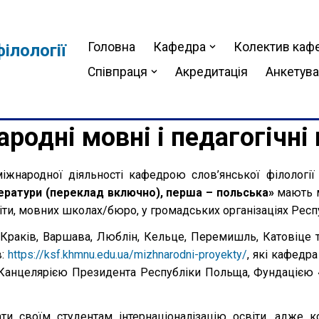
Головна
Кафедра
Колектив каф
ілології
Співпраця
Акредитація
Анкетув
родні мовні і педагогічні
міжнародної діяльності кафедрою слов’янської філології
ітератури (переклад включно), перша – польська»
мають 
віти, мовних школах/бюро, у громадських організаціях Рес
 Краків, Варшава, Люблін, Кельце, Перемишль, Катовіце т
в:
https://ksf.khmnu.edu.ua/mizhnarodni-proyekty/
, які кафедра
 Канцелярією Президента Республіки Польща, Фундацією «
 своїм студентам інтернаціоналізацію освіти, адже к