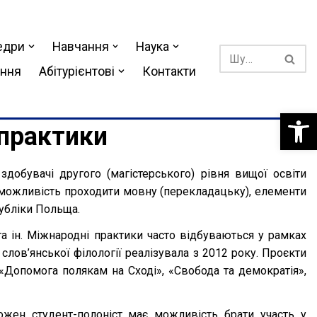
едри
Навчання
Наука
ання
Абітурієнтові
Контакти
Відкри
 практики
 здобувачі другого (магістерського) рівня вищої освіти
можливість проходити мовну (перекладацьку), елементи
публіки Польща.
а ін. Міжнародні практики часто відбуваються у рамках
 слов’янської філології реалізувала з 2012 року. Проєкти
Допомога полякам на Сході», «Свобода та демократія»,
ожен студент-полоніст має можливість брати участь у