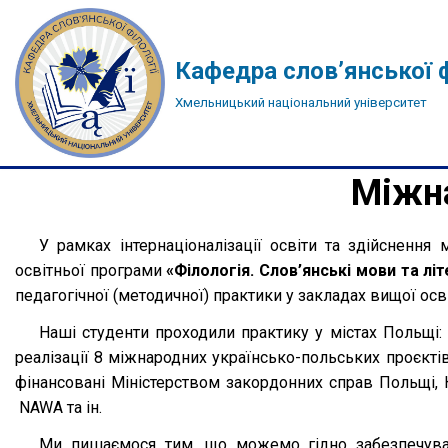
Перейти
Кафедра слов’янської ф
до
Хмельницький національний університет
вмісту
Міжна
У рамках інтернаціоналізації освіти та здійснення 
освітньої програми
«Філологія. Слов’янські мови та л
педагогічної (методичної) практики у закладах вищої ос
Наші студенти проходили практику у містах Польщі:
реалізації 8 міжнародних українсько-польських проєкті
фінансовані Міністерством закордонних справ Польщі,
NAWA та ін.
Ми пишаємося тим, що можемо гідно забезпечувати