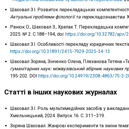
Шаховал З.І. Розвиток перекладацьких компетентносте
Актуальні проблеми філології та перекладознавства
. 
Ранюк О., Шаховал З., Храпак Т. Перекладацька компе
2025. № 2. С.188–194, doi:
https://doi.org/10.32782/apv/
Шаховал З.І. Особливості перекладу юридичних тексті
https://doi.org/10.31891/2415-7929-2025-34-13
Шаховал Зоряна, Зінченко Олена, Плеханова Тетяна «Тер
гуманітарних наук: міжвузівський збірник наукових п
195-202. DOI
https://doi.org/10.24919/2308-4863/75-3-2
Статті в інших наукових журналах
Шаховал З.І. Роль мультимедійних засобів у викладан
Хмельницький, 2024. Випуск 16. С. 311–319.
Зоряна Шаховал. Жанрові експерименти та зміни темати