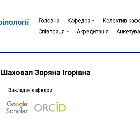
Головна
Кафедра
Колектив каф
ілології
Співпраця
Акредитація
Анкетув
Шаховал Зоряна Ігорівна
Викладач кафедри