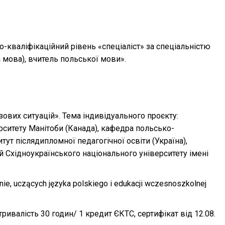
о-кваліфікаційний рівень «спеціаліст» за спеціальністю
а мова), вчитель польської мови».
зових ситуацій». Тема індивідуального проєкту:
ерситету Манітоби (Канада), кафедра польсько-
тут післядипломної педагогічної освіти (Україна),
й Східноукраїнського національного університету імені
inie, uczących języka polskiego i edukacji wczesnoszkolnej
ивалість 30 годин/ 1 кредит ЄКТС, сертифікат від 12.08.