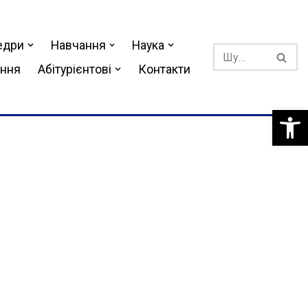
едри
Навчання
Наука
ання
Абітурієнтові
Контакти
Відкри