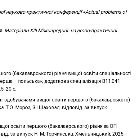
ї науково-практичної конференції «Actual problems of
я.
Матеріали XIII Міжнародної науково-практичної
ого (бакалаврського) рівня вищої освіти спеціальності
 перша – польська»; додаткова спеціалізація В11.041
. 20 с.
іт здобувачами вищої освіти першого (бакалаврського)
, Т.О. Мороз, З.І.Шаховал; відповід. за випуск
щої освіти першого (бакалаврського) рівня за ОП
овід. за випуск Н. М. Торчинська. Хмельницький, 2025.