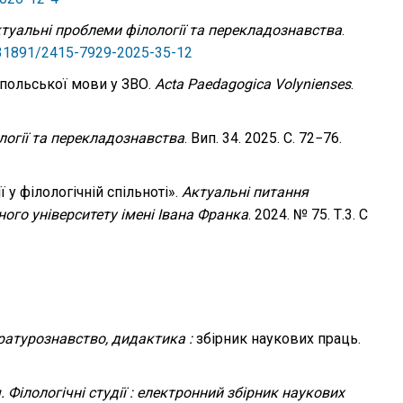
туальні проблеми філології та перекладознавства
.
0.31891/2415-7929-2025-35-12
 польської мови у ЗВО.
Acta Paedagogiсa Volynienses
.
логії та перекладознавства
. Вип. 34. 2025. С. 72−76.
 у філологічній спільноті».
Актуальні питання
ого університету імені Івана Франка
. 2024. № 75. Т.3. С
тературознавство, дидактика :
збірник наукових праць.
. Філологічні студії : електронний збірник наукових