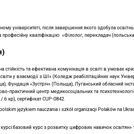
ому університеті, після завершення якого здобула освітнь
ула професійну кваліфікацію «Філолог, перекладач (польськ
я)
стійкість та ефективна комунікація в освіті в умовах кри
світи у взаємодії з ШІ» (Коледж реабілітаційних наук Унів
), Фундація «Зустріч» (Польща), Луганський обласний інсти
ково-практичний центр медикосоціальних та психотехнологі
./ 6 кр), сертифікат CUP-0842.
polskim językiem nauczania i szkół organizacji Polaków na Ukra
курсі:базовий курс з розвитку цифрових навичок освітян» тр