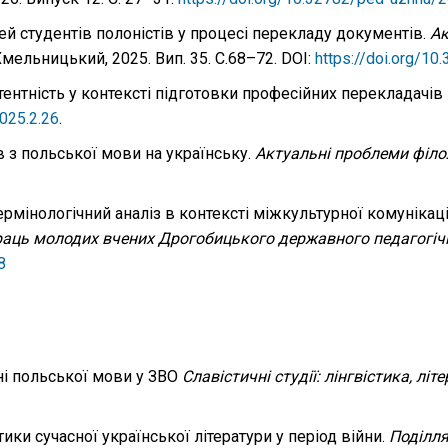
й студентів полоністів у процесі перекладу документів.
Ак
Хмельницький, 2025. Вип. 35. С.68–72. DOI:
https://doi.org/1
тентність у контексті підготовки професійних перекладачів
2025.2.26
.
в з польської мови на українську.
Актуальні проблеми філо
мінологічний аналіз в контексті міжкультурної комунікації
раць молодих вчених Дрогобицького державного педагогічн
8
ні польської мови у ЗВО
Славістичні студії: лінгвістика, лі
ки сучасної української літератури у період війни.
Поділля