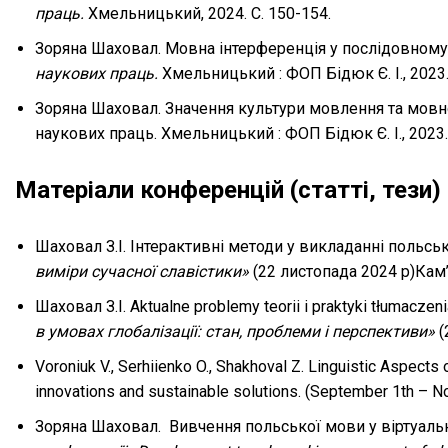
праць.
Хмельницький, 2024. С. 150-154.
Зоряна Шаховал. Мовна інтерференція у послідовному
наукових праць.
Хмельницький : ФОП Бідюк Є. І., 2023
Зоряна Шаховал. Значення культури мовлення та мовно
наукових праць. Хмельницький : ФОП Бідюк Є. І., 2023.
Матеріали конференцій (статті, тези)
Шаховал З.І. Інтерактивні методи у викладанні польсь
виміри сучасної славістики»
(22 листопада 2024 р)Кам’
Шаховал З.І. Aktualne problemy teorii i praktyki tłumaczeni
в умовах глобалізації: стан, проблеми і перспективи»
(
Voroniuk V., Serhiienko O., Shakhoval Z. Linguistic Aspect
innovations and sustainable solutions. (September 1th – N
Зоряна Шаховал. Вивчення польської мови у віртуал