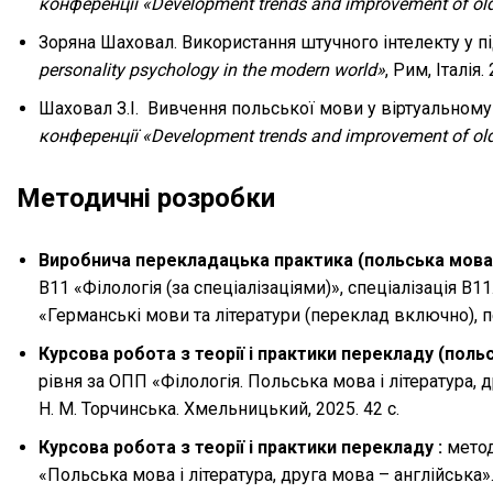
конференції «Development trends and improvement of ol
Зоряна Шаховал. Використання штучного інтелекту у п
personality psychology in the modern world»
, Рим, Італія.
Шаховал З.І. Вивчення польської мови у віртуальном
конференції «Development trends and improvement of ol
Методичні розробки
Виробнича перекладацька практика (польська мова)
В11 «Філологія (за спеціалізаціями)», спеціалізація В
«Германські мови та літератури (переклад включно), пе
Курсова робота з теорії і практики перекладу (польс
рівня за ОПП «Філологія. Польська мова і література, д
Н. М. Торчинська. Хмельницький, 2025. 42 с.
Курсова робота з теорії і практики перекладу :
метод
«Польська мова і література, друга мова – англійська».