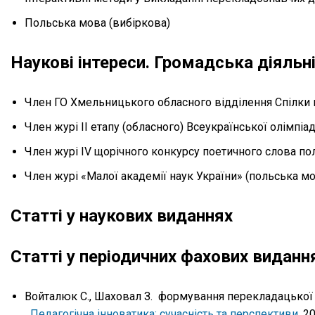
Польська мова (вибіркова)
Наукові інтереси. Громадська діяльн
Член ГО Хмельницького обласного відділення Спілки вч
Член журі ІІ етапу (обласного) Всеукраїнської олімпіад
Член журі IV щорічного конкурсу поетичного слова пол
Член журі «Малої академії наук України» (польська мов
Статті у наукових виданнях
Статті у періодичних фахових виданн
Войталюк С., Шаховал З. формування перекладацької ко
Педагогічна інноватика: сучасність та перспективи
. 2