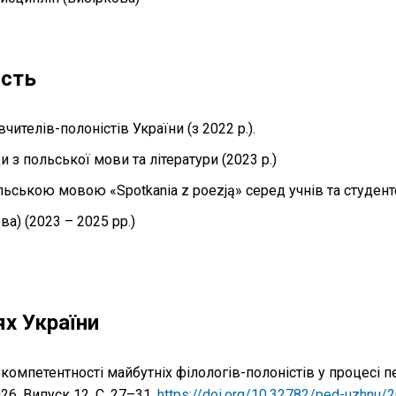
ість
ителів-полоністів України (з 2022 р.).
и з польської мови та літератури (2023 р.)
ьською мовою «Spotkaniа z poezją» серед учнів та студентсь
а) (2023 – 2025 рр.)
ях України
мпетентності майбутніх філологів-полоністів у процесі пе
026. Випуск 12. С. 27–31.
https://doi.org/10.32782/ped-uzhnu/