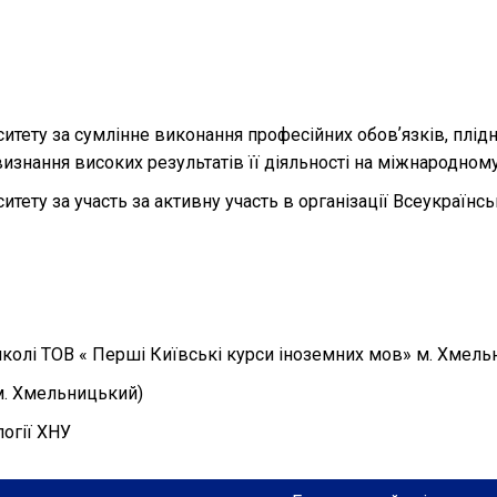
ету за сумлінне виконання професійних обовʼязків, плідну 
визнання високих результатів її діяльності на міжнародному р
ету за участь за активну участь в організації Всеукраїнсь
школі ТОВ « Перші Київські курси іноземних мов» м. Хмель
м. Хмельницький)
логії ХНУ