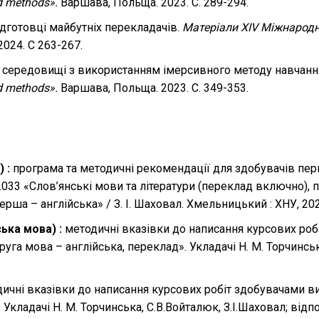
d methods».
Варшава, Польща. 2023. С. 289-294.
ідготовці майбутніх перекладачів.
Матеріали XIV Міжнародно
 2024. С 263-267.
у середовищі з використанням імерсивного методу навчанн
d methods».
Варшава, Польща. 2023. С. 349-353.
 :
програма та методичні рекомендації для здобувачів перш
11.033 «Слов’янські мови та літератури (переклад включно),
рша – англійська» / З. І. Шаховал. Хмельницький : ХНУ, 2025
ька мова) :
методичні вказівки до написання курсових роб
руга мова – англійська, переклад». Укладачі Н. М. Торчинська
ичні вказівки до написання курсових робіт здобувачами ви
 Укладачі Н. М. Торчинська, С.В.Войталюк, З.І.Шаховал; відп