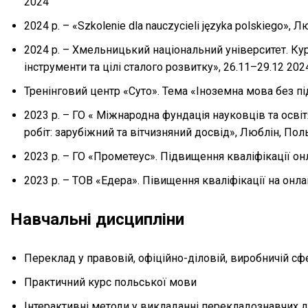
2024
2024 р. – «Szkolenie dla nauczycieli języka polskiego», Лю
2024 р. – Хмельницький національний університет. Ку
інструменти та цілі сталого розвитку», 26.11–29.12 20
Тренінговий центр «Суто». Тема «Іноземна мова без пі
2023 р. – ГО « Міжнародна фундація науковців та осві
робіт: зарубіжний та вітчизняний досвід», Люблін, Поль
2023 р. – ГО «Прометеус». Підвищення кваліфікації онл
2023 р. – ТОВ «Едера». Півищення кваліфікації на онлай
Навчальні дисципліни
Переклад у правовій, офіційно-діловій, виробничій сф
Практичний курс польської мови
Інтерактивні методи у викладанні перекладознавчих д