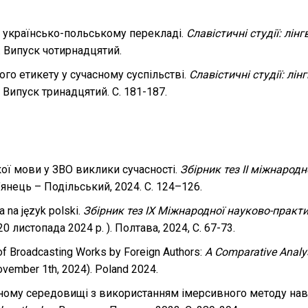
 українсько-польському перекладі.
Славістичні студії: лін
. Випуск чотирнадцятий.
го етикету у сучасному суспільстві.
Славістичні студії: лін
 Випуск тринадцятий. C. 181-187.
кої мови у ЗВО виклики сучасності.
Збірник тез II міжнародн
янець – Подільський, 2024. С. 124–126.
a na język polski.
Збірник тез ІX Міжнародної науково-практ
20 листопада 2024 р. ). Полтава, 2024, С. 67-73.
s of Broadcasting Works by Foreign Authors:
A Comparative Analys
ovember 1th, 2024). Poland 2024.
ьному середовищі з використанням імерсивного методу нав