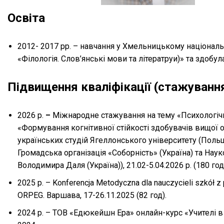
Освіта
2012- 2017 рр. – навчання у Хмельницькому національн
«Філологія. Слов’янські мови та літератруи)» та здоб
Підвищення кваліфікації (стажуванн
2026 р.
–
Міжнародне стажування на тему «Психологічна 
«Формування когнітивної стійкості здобувачів вищої о
українських студій Ягеллонського університету (Польща
Громадська організація «Соборність» (Україна) та Нау
Володимира Даля (Україна)), 21.02-5.04.2026 р. (180 год
2025 р. – Konferencja Metodyczna dla nauczycieli szkół z 
ORPEG. Варшава, 17-26.11.2025 (82 год).
2024 р. – ТОВ «Едюкейшн Ера» онлайн-курс «Учителі в 