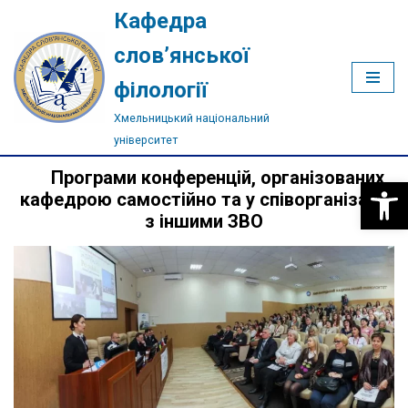
Кафедра
Перейти
слов’янської
до
філології
вмісту
Хмельницький національний
університет
Програми конференцій, організованих
Відкри
кафедрою самостійно та у співорганізації
з іншими ЗВО