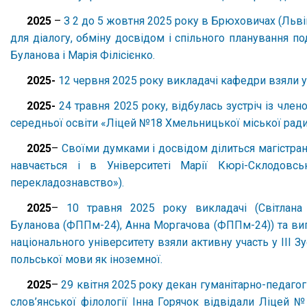
2025
–
З 2 до 5 жовтня 2025 року в Брюховичах (Льв
для діалогу, обміну досвідом і спільного планування п
Буланова і Марія Філісієнко.
2025-
12 червня 2025 року викладачі кафедри взяли уча
2025-
24 травня 2025 року, відбулась зустріч із ч
середньої освіти «Ліцей №18 Хмельницької міської ради
2025
–
Своїми думками і досвідом ділиться магістра
навчається і в Університеті Марії Кюрі-Склодовськ
перекладознавство»).
2025
–
10 травня 2025 року викладачі (Світлана
Буланова (ФППм-24), Анна Моргачова (ФППм-24)) та вип
національного університету взяли активну участь у III 
польської мови як іноземної.
2025
–
29 квітня 2025 року декан гуманітарно-педагог
слов’янської філології Інна Горячок відвідали Ліцей 