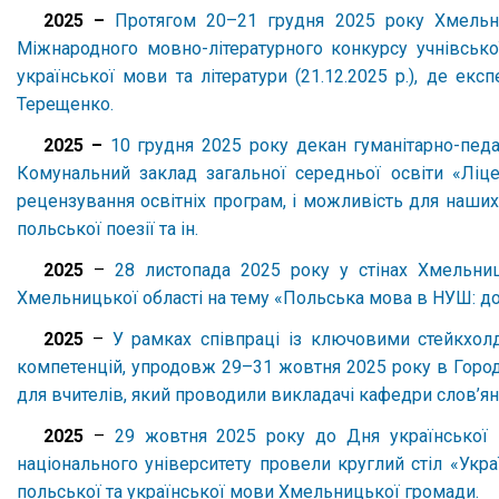
2025 –
Протягом 20–21 грудня 2025 року Хмельниц
Міжнародного мовно-літературного конкурсу учнівської 
української мови та літератури (21.12.2025 р.), де е
Терещенко.
2025 –
10 грудня 2025 року декан гуманітарно-педа
Комунальний заклад загальної середньої освіти «Ліц
рецензування освітніх програм, і можливість для наших 
польської поезії та ін.
2025
–
28 листопада 2025 року у стінах Хмельни
Хмельницької області на тему «Польська мова в НУШ: досв
2025
–
У рамках співпраці із ключовими стейкхолд
компетенцій, упродовж 29–31 жовтня 2025 року в Город
для вчителів, який проводили викладачі кафедри слов’ян
2025
–
29 жовтня 2025 року до Дня української п
національного університету провели круглий стіл «Укра
польської та української мови Хмельницької громади.