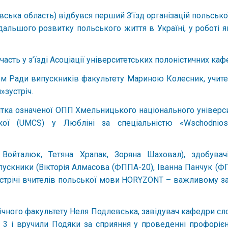
івська область) відбувся перший З’їзд організацій польсь
одальшого розвитку польського життя в Україні, у роботі 
сть у з’їзді Асоціації університетських полоністичних кафед
леном Ради випускників факультету Мариною Колесник, учи
»зустріч.
нтка означеної ОПП Хмельницького національного універс
ої (UMCS) у Любліні за спеціальністю «Wschodniosłowi
 Войталюк, Тетяна Храпак, Зоряна Шаховал), здобувач
ускники (Вікторія Алмасова (ФППА-20), Іванна Панчук (Ф
Зустрічі вчителів польської мови HORYZONT – важливому за
ічного факультету Неля Подлевська, завідувач кафедри сло
№ 3 і вручили Подяки за сприяння у проведенні профорієн