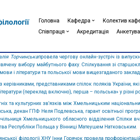
Головна
Кафедра
Колектив каф
ілології
Співпраця
Акредитація
Анкетув
алія Торчинська
провела чергову онлайн-зустріч із випус
вячену вибору майбутнього фаху. Спілкування зі старшок
 мови і літератури та польської мови вищезгаданого закладу
із керівниками, представниками спілок поляків України, я
ітератури (переклад включно), перша – польська» у різні р
ітніх та культурних зв’язків між Хмельницьким національ
нська, декан ГПФ Неля Подлевська, гарант освітньої програ
чільниця Хмельницького обласного відділення Спілки вчи
ства Республіки Польща у Вінниці Матеушем Натковським.
янської філології ХНУ
Інни Горячок
провела профорієнтаці