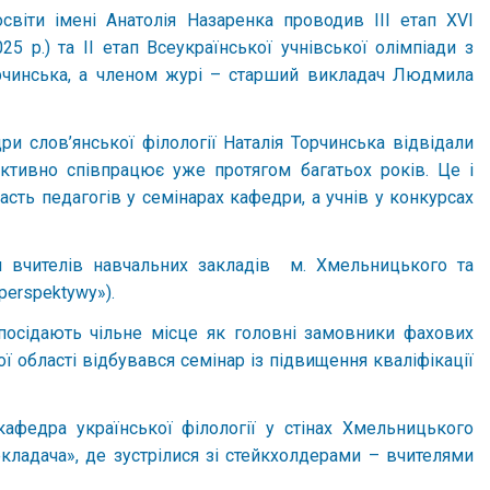
віти імені Анатолія Назаренка проводив III етап ХVI
5 р.) та ІІ етап Всеукраїнської учнівської олімпіади з
 Торчинська, а членом журі – старший викладач Людмила
и слов’янської філології Наталія Торчинська відвідали
ктивно співпрацює уже протягом багатьох років. Це і
асть педагогів у семінарах кафедри, а учнів у конкурсах
ля вчителів навчальних закладів м. Хмельницького та
perspektywy»).
 посідають чільне місце як головні замовники фахових
області відбувався семінар із підвищення кваліфікації
афедра української філології у стінах Хмельницького
екладача», де зустрілися зі стейкхолдерами – вчителями