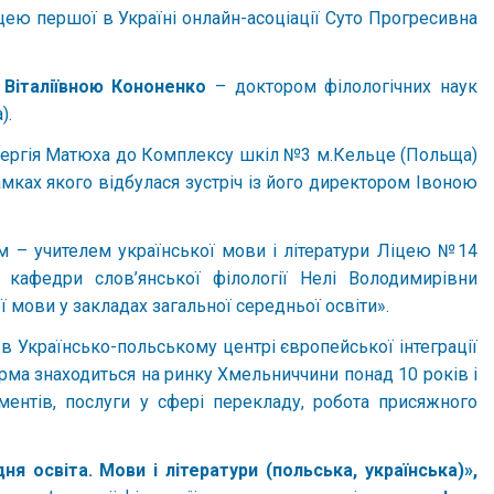
ицею першої в Україні онлайн-асоціації Суто Прогресивна
 Віталіївною Кононенко
– доктором філологічних наук
).
 Сергія Матюха до Комплексу шкіл №3 м.Кельце (Польща)
рамках якого відбулася зустріч із його директором Івоною
ом – учителем української мови і літератури Ліцею №14
кафедри слов’янської філології Нелі Володимирівни
 мови у закладах загальної середньої освіти».
в Українсько-польському центрі європейської інтеграції
рма знаходиться на ринку Хмельниччини понад 10 років і
ументів, послуги у сфері перекладу, робота присяжного
ня освіта. Мови і літератури (польська, українська)»,