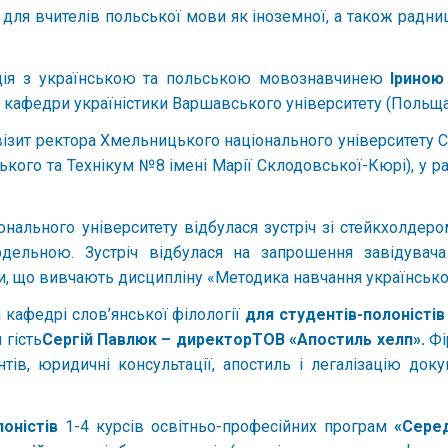
 для вчителів польської мови як іноземної, а також радн
кція з українською та польською мовознавчинею
Іриною
м кафедри україністики Варшавського університету (Польща
 візит ректора Хмельницького національного університету
ського та Технікум №8 імені Марії Склодовської-Кюрі), у 
онального університету відбулася зустріч зі стейкхолдер
ельною. Зустріч відбулася на запрошення завідувача 
ги, що вивчають дисципліну «Методика навчання української
а кафедрі слов’янської філології
для студентів-полоністів
 гість
Сергій Павлюк – директорТОВ «Апостиль хелп».
Фі
ів, юридичні консультації, апостиль і легалізацію док
лоністів
1-4 курсів освітньо-професійних програм
«Серед