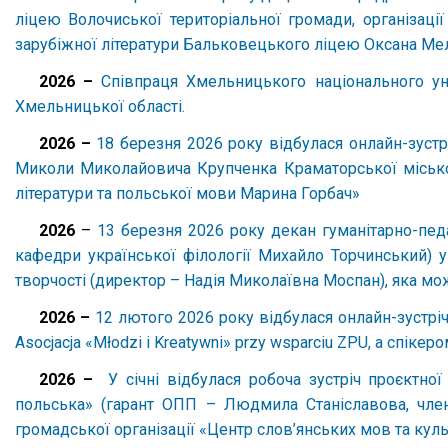
ліцею Волочиської територіальної громади, організаці
зарубіжної літератури Бальковецького ліцею Оксана Ме
2026 –
Співпраця Хмельницького національного ун
Хмельницької області.
2026 –
18 березня 2026 року відбулася онлайн-зуст
Миколи Миколайовича Крупченка Краматорської міської 
літератури та польської мови Марина Горбач»
2026
–
13 березня 2026 року декан гуманітарно-педа
кафедри української філології Михайло Торчинський)
творчості (директор – Надія Миколаївна Моспан), яка мо
2026 –
12 лютого 2026 року відбулася онлайн-зустріч «
Asocjacja «Młodzi i Kreatywni» przy wsparciu ZPU, а спік
2026 –
У січні відбулася робоча зустріч проєктно
польська» (гарант ОПП – Людмила Станіславова, член
громадської організації «Центр слов’янських мов та кул