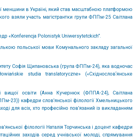
кої меншини в Україні, який став масштабною платформою
якого взяли участь магістрантки групи ФППм-25 Світлана
р «Konferencja Polonistyk Uniwersytetckich”.
телькою польської мови Комунального закладу загальної
итету Софія Щипановська (група ФППм-24), яка водночас
ańskie studia translatoryczne» («Східнословʼянське
і вищої освіти (Анна Кучернюк (ФППА-24), Світлана
ППм-23)) кафедри слов’янської філології Хмельницького
ході для всіх, хто професійно пов’язаний із викладанням
в’янської філології Наталія Торчинська і доцент кафедри
таційних заходів серед учнівської молоді, спрямування