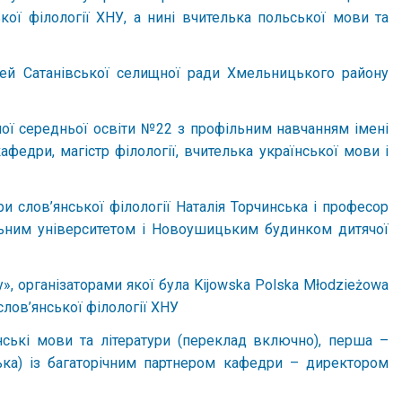
кої філології ХНУ, а нині вчителька польської мови та
цей Сатанівської селищної ради Хмельницького району
ної середньої освіти №22 з профільним навчанням імені
едри, магістр філології, вчителька української мови і
и слов’янської філології Наталія Торчинська і професор
льним університетом і Новоушицьким будинком дитячої
ury», організаторами якої була Kijowska Polska Młodzieżowa
слов’янської філології ХНУ
янські мови та літератури (переклад включно), перша –
ька) із багаторічним партнером кафедри – директором