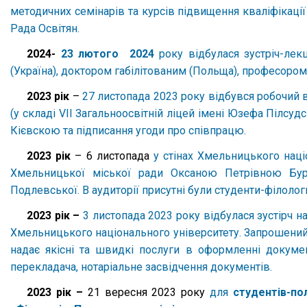
методичних семінарів та курсів підвищення кваліфікації
Рада Освітян.
2024-
23 лютого 2024
року відбулася зустріч-ле
(Україна), доктором габілітованим (Польща), професоро
2023 рік
–
27 листопада 2023 року відбувся робочий
(у складі VII Загальноосвітній ліцей імені Юзефа Пілсуд
Кієвскою та підписання угоди про співпрацю.
2023 рік
– 6 листопада
у стінах Хмельницького наці
Хмельницької міської ради Оксаною Петрівною Бурд
Подлевської. В аудиторії присутні були студенти-філоло
2023 рік –
3 листопада 2023 року відбулася зустірч н
Хмельницького національного університету. Запрошений
надає якісні та швидкі послуги в оформленні документ
перекладача, нотаріальне засвідчення документів.
2023 рік –
21 вересня 2023 року
для
студентів-по