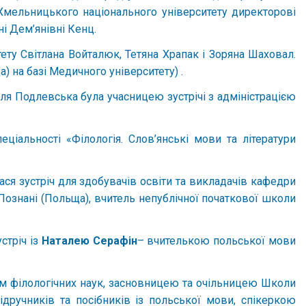
ї Хмельницького національного університету директорові
і Дем’янівні Кенц.
ету Світлана Войталюк, Тетяна Храпак і Зоряна Шаховал.
а) на базі Медичного університету) .
ля Подлевська була учасницею зустрічі з адміністрацією
ціальності «Філологія. Слов’янські мови та літератури
ася зустріч для здобувачів освіти та викладачів кафедри
 Познані (Польща), вчитель непублічної початкової школи
стріч із
Наталею Серафін
– вчителькою польської мови
м філологічних наук, засновницею та очільницею Школи
дручників та посібників із польської мови, спікеркою