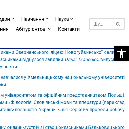
едри
Навчання
Наука
ання
Абітурієнтові
Контакти
Відкри
книками Озерненського ліцею Новогуйвинської селищної
ласниками відбулося завдяки
Ользі Ткаченко
, випускниці
 освіти.
кі навчалися у Хмельницькому національному університеті
оки.
ним університетом та офіційним представництвом Польщі.
ми «Філологія. Слов’янські мови та літератури (переклад
телів-полоністів України Юлія Серкова провели робочу
йну онлайн-зустріч зі старшокласниками Бальковецького