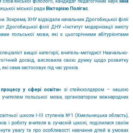
 слов’янської філології, кандидат педагогічних наук
Інна
ницької міської ради
Вікторією Полігас
.
їни. Зокрема, ХНУ відвідали начальник Дрогобицької філії
ст Дрогобицької філії ДНУ «Інститут модернізації змісту
ами польської мови, які є цьогорічними абітурієнтами
спеціаліст вищої категорії, вчитель-методист Навчально-
гогічний досвід, висловила свою думку щодо розвитку
які сама застосовує під час уроків.
 процесу у сфері освіти»
зі стейкхолдером – нашою
, учителем польської мови, організатором міжнародних
вітньої школи I-III ступенів №1 (Хмельницька область),
ів і роботу вчителя в сучасній школі, поділилася своїм
рнути увагу та про особливості навчання дітей в умовах