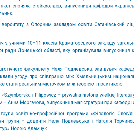
ї якої сприяла стейкхолдер, випускниця кафедри українсь
льник
.
іверситету з Опорним закладом освіти Сатанівський лі
річ з учнями 10–11 класів Краматорського закладу загаль
ради Донецької області, яку організувала випускниця каф
гогічного факультету Неля Подлевська, завідувач кафедр
 уклали угоду про співпрацю між Хмельницьким націона
же стати реальним місточком між теорією і практикою.
Szymborska і Filipowicz – prywatna historia wielkiej literat
ером – Анна Моргачова, випускниця магістратури при кафедрі 
ї групи освітньо-професійної програми «Філологія. Слов’
и групи – доценти Неля Подлевська і Наталія Торчинс
ьтур» Нелею Адамчук.