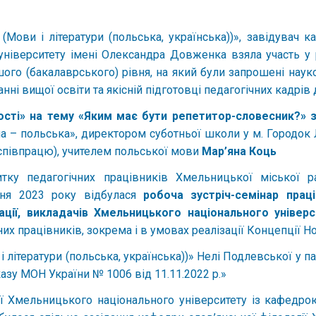
(Мови і літератури (польська, українська))», завідувач 
університету імені Олександра Довженка взяла участь у 
ого (бакалаврського) рівня, на який були запрошені науко
нні вищої освіти та якісній підготовці педагогічних кадрів
ості» на тему «Яким має бути репетитор-словесник?» з
ша – польська», директором суботньої школи у м. Городок
 співпрацю), учителем польської мови
Мар’яна Коць
тку педагогічних працівників Хмельницької міської р
зня 2023 року відбулася
робоча зустріч-семінар прац
ації, викладачів Хмельницького національного універс
их працівників, зокрема і в умовах реалізації Концепції Н
 літератури (польська, українська))» Нелі Подлевської у па
казу МОН України № 1006 від 11.11.2022 р.»
ії Хмельницького національного університету із кафедро