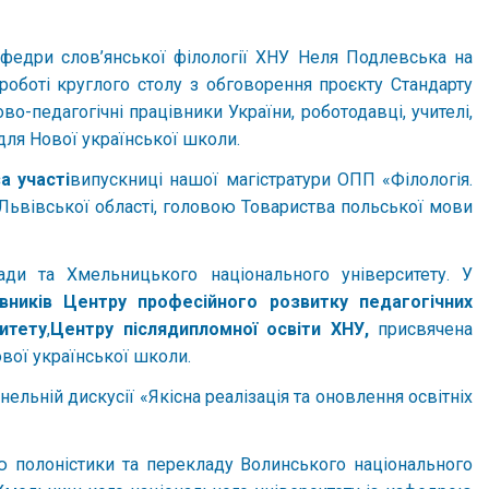
кафедри слов’янської філології ХНУ Неля Подлевська на
роботі круглого столу з обговорення проєкту Стандарту
во-педагогічні працівники України, роботодавці, учителі,
 для Нової української школи.
а участі
випускниці нашої магістратури ОПП «Філологія.
 Львівської області, головою Товариства польської мови
ади та Хмельницького національного університету. У
івників Центру професійного розвитку педагогічних
итету
,
Центру післядипломної освіти
ХНУ,
присвячена
ової української школи.
нельній дискусії «Якісна реалізація та оновлення освітніх
ю полоністики та перекладу Волинського національного