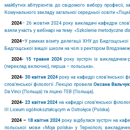
майбутніх абітурієнтів до свідомого вибору професії, 
Комунального закладу загальної середньої освіти «Ліце
2024
– 26 жовтня 2024 року викладачі кафедри слов’
взяли участь у вебінарі на тему: «Szkolenie metodyczne dla
2024
–
У рамках візиту делегації ХНУ до Бидгощської
Бидгощської вищої школи на чолі з ректором Влодзіме
2024-
15 травня 2024
року зустріч із викладачем
(переклад включно), перша – польська»
.
2024-
30 квітня 2024
року на кафедрі слов’янської фі
слов’янської філології. Лекцію провела
Оксана Вальчу
Da Vinci (Польща) та ліцею TEB (Польща)
.
2024-
23 квітня 2024
на кафедрі слов’янської філолог
ІІІ Liceum ogólnokształcącym w Ostrołęce (Polska).
2024 –
18 квітня 2024
року відбулася зустріч на кафе
польської мови «Moja polska» у Тернополі, викладаче