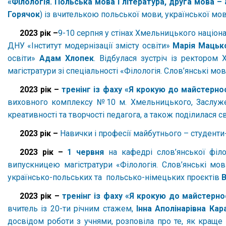
«Філологія. Польська мова і література, друга мова – 
Горячок
) із вчителькою польської мови, української мо
2023 рік –
9-10 серпня у стінах Хмельницького націона
ДНУ «Інститут модернізації змісту освіти»
Марія Мацьк
освіти»
Адам Хлопек
. Відбулася зустріч із ректором
магістратури зі спеціальності «Філологія. Слов’янські мо
2023 рік –
тренінг із фаху «Я крокую до майстерно
виховного комплексу №10 м. Хмельницького, Заслужен
креативності та творчості педагога, а також поділилася с
2023 рік –
Навички і професії майбутнього – студенти
2023 рік –
1 червня
на кафедрі слов’янської філо
випускницею магістратури «Філологія. Слов’янські мо
українсько-польських та польсько-німецьких проєктів
В
2023 рік –
тренінг із фаху «Я крокую до майстерно
вчитель із 20-ти річним стажем,
Інна Аполінарівна Кар
досвідом роботи з учнями, розповіла про те, як краще 