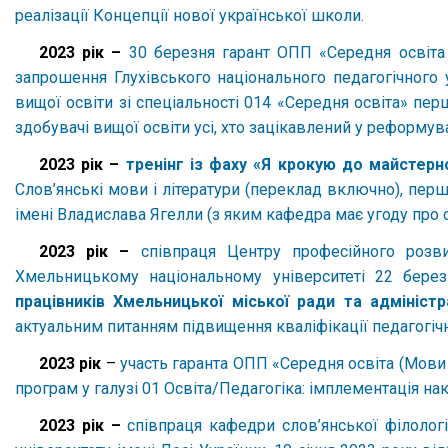
реалізації Концепції нової української школи.
2023 рік –
30 березня гарант ОПП «Середня освіта 
запрошення Глухівського національного педагогічного 
вищої освіти зі спеціальності 014 «Середня освіта» перш
здобувачі вищої освіти усі, хто зацікавлений у реформува
2023 рік –
тренінг із фаху «Я крокую до майстерн
Слов’янські мови і літератури (переклад включно), пер
імені Владислава Ягелли (з яким кафедра має угоду про
2023 рік –
співпраця Центру професійного розви
Хмельницькому національному університеті 22 бере
працівників Хмельницької міської ради та адміністр
актуальним питанням підвищення кваліфікації педагогічн
2023 рік
–
участь гаранта ОПП «Середня освіта (Мови і
програм у галузі 01 Освіта/Педагогіка: імплементація на
2023 рік –
співпраця кафедри слов’янської філолог