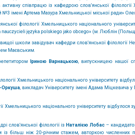
за активну співпрацю із кафедрою слов’янської філологі
й №3 імені Артема Мазура Хмельницької міської ради» Олен
янської філології Хмельницького національного університ
 nauczycieli języka polskiego jako obcego» (м. Люблін (Польщ
 вищої школи завідувач кафедри слов’янської філології Не
жем Маєвським.
-репетитором
Іриною Варнацькою
, випускницею нашої спе
лології Хмельницького національного університету відбул
к-Оркуша
, викладач Університету імені Адама Міцкевича у
ії Хмельницького національного університету відбулося зу
дрі слов’янської філології із
Наталією Лобас
– кандидато
м із більш ніж 20-річним стажем, авторкою численних пі