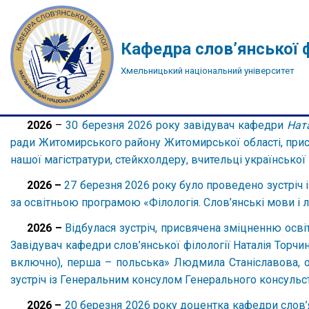
Перейти
Кафедра слов’янської ф
до
Хмельницький національний університет
вмісту
2026
–
30 березня 2026 року завідувач кафедри
Нат
ради Житомирського району Житомирської області, прис
нашої магістратури, стейкхолдеру, вчительці української
2026 –
27 березня 2026 року було проведено зустріч 
за освітньою програмою «Філологія. Слов’янські мови і л
2026 –
Відбулася зустріч, присвячена зміцненню осв
Завідувач кафедри слов’янської філології Наталія Торчи
включно), перша – польська» Людмила Станіславова, о
зустріч із Генеральним консулом Генерального консуль
2026 –
20 березня 2026 року доцентка кафедри слов’