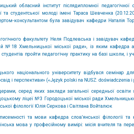
ький обласний інститут післядипломної педагогічної ос
та студентської молоді імені Тараса Шевченка (20.12.202
кспертом-консультантом була завідувач кафедри Наталія
гогічного факультету Неля Подлевська і завідувач кафедр
ей №18 Хмельницької міської ради», із яким кафедра а
студентів пройти педагогічну практику на базі школи, і уч
цького національного університету відбувся семінар д
ід і перспективи» («Język polski na NUSZ: doświadczenia i 
ерами, серед яких заклади загальної середньої освіти
оцькому ліцеї №3 Городоцької міської ради Хмельницької 
ської філології Юлія Серкова і Світлана Войталюк
исемності та мови кафедра слов’янської філології та к
їнська мова у професійному вимірі: місія вчителя та пер