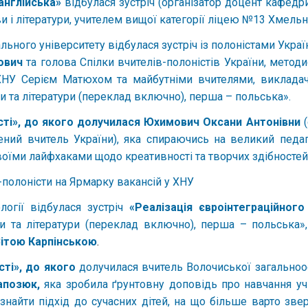
англійська»
відбулася зустріч (організатор доцент кафедри
ви і літератури, учителем вищої категорії ліцею №13 Хмель
льного університету відбулася зустріч із полоністами Укра
ович
та голова Спілки вчителів-полоністів України, методи
 ХНУ Серієм Матюхом та майбутніми вчителями, викладач
ви та літератури (переклад включно), перша – польська».
сті», до якого долучилася
Юхимович Оксани Антонівни
(
ий вчитель України), яка спираючись на великий педа
воїми лайфхаками щодо креативності та творчих здібностей, 
-полоністи на Ярмарку вакансій у ХНУ
логії відбулася зустріч
«Реалізація євроінтеграційного
ви та літератури (переклад включно), перша – польська»
ітою Карпінською
.
сті», до якого
долучилася вчитель Волочиської загальноос
апозюк,
яка зробила ґрунтовну доповідь про навчання учн
знайти підхід до сучасних дітей, на що більше варто зве