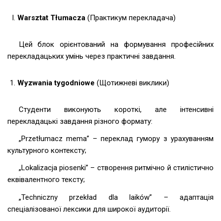
Warsztat Tłumacza
(Практикум перекладача)
Цей блок орієнтований на формування професійних
перекладацьких умінь через практичні завдання.
Wyzwania tygodniowe
(Щотижневі виклики)
Студенти виконують короткі, але інтенсивні
перекладацькі завдання різного формату:
„Przetłumacz mema” – переклад гумору з урахуванням
культурного контексту;
„Lokalizacja piosenki” – створення ритмічно й стилістично
еквівалентного тексту;
„Techniczny przekład dla laików” – адаптація
спеціалізованої лексики для широкої аудиторії.