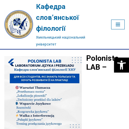
Кафедра
Перейти
слов’янської
до
філології
вмісту
Хмельницький національний
університет
Polonista
Відкри
LAB –