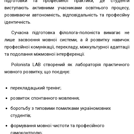
підготовки та професійної практики, де студенти
виступають активними учасниками освітнього процесу,
розвиваючи автономність, відповідальність та професійну
ідентичність.
Сучасна підготовка філолога-полоніста вимагає не
лише засвоєння мовної системи, а й розвитку навичок
професійної комунікації, перекладу, міжкультурної адаптації
та подолання міжмовної інтерференції.
Polonista LAB створений як лабораторія практичного
мовного розвитку, що поєднує:
перекладацький тренінг;
розвиток спонтанного мовлення;
боротьбу з типовими помилками україномовних
студентів;
формування мовної чистоти та професійного
самоконтролю;