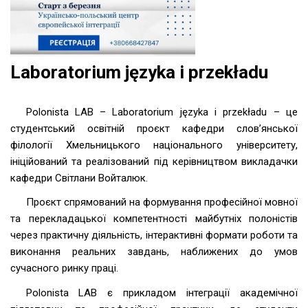
Laboratorium języka i przekładu
Polonista LAB – Laboratorium języka i przekładu – це
студентський освітній проєкт кафедри слов’янської
філології Хмельницького національного університету,
ініційований та реалізований під керівництвом викладачки
кафедри Світлани Войталюк.
Проєкт спрямований на формування професійної мовної
та перекладацької компетентності майбутніх полоністів
через практичну діяльність, інтерактивні формати роботи та
виконання реальних завдань, наближених до умов
сучасного ринку праці.
Polonista LAB є прикладом інтеграції академічної