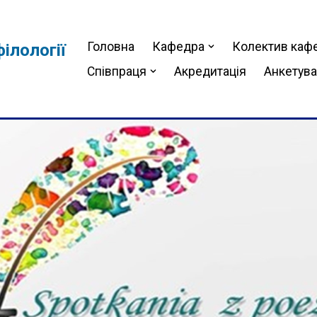
Головна
Кафедра
Колектив каф
ілології
Співпраця
Акредитація
Анкетув