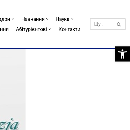
едри
Навчання
Наука
ання
Абітурієнтові
Контакти
Відкри