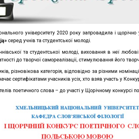
онального університету 2020 року запровадила і щорічно 
ją»
серед учнів та студентської молоді.
нівської та студентської молоді, виховання в неї любові
атності до творчої самореалізації, стимулювання його тво
ників, різновікова категорія, відповідно за різними номін
чає сертифікатами учасників усіх, хто взяв участь у Конкур
телів поетичного слова – до участі у Щорічному конкурсі 