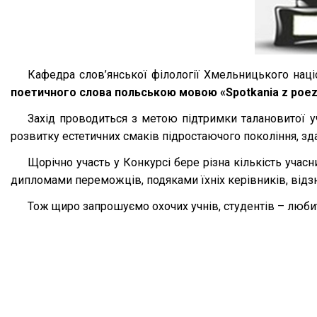
Кафедра слов’янської філології Хмельницького наці
поетичного слова польською мовою
«Spotkaniа z poez
Захід проводиться з метою підтримки талановитої уч
розвитку естетичних смаків підростаючого покоління, зд
Щорічно участь у Конкурсі бере різна кількість учас
дипломами переможців, подяками їхніх керівників, відзна
Тож щиро запрошуємо охочих учнів, студентів – люби