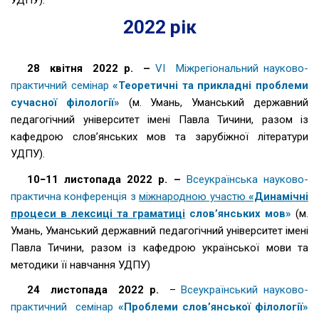
УДПУ).
2022 рік
28 квітня 2022 р. –
VІ Міжрегіональний науково-
практичний семінар
«Теоретичні та прикладні проблеми
сучасної філології»
(м. Умань, Уманський державний
педагогічний університет імені Павла Тичини, разом із
кафедрою слов’янських мов та зарубіжної літератури
УДПУ).
10−11 листопада 2022 р. –
Всеукраїнська науково-
практична конференція з
міжнародною участю
«Динамічні
процеси в лексиці та граматиці
слов’янських мов»
(м.
Умань, Уманський державний педагогічний університет імені
Павла Тичини, разом із кафедрою української мови та
методики її навчання УДПУ)
24 листопада 2022 р.
–
Всеукраїнський науково-
практичний семінар
«Проблеми слов’янської філології»