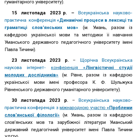
гуманітарного університету).
15 листопада 2023 р. –
Всеукраїнська науково-
практична конференція
«Динамічні процеси в лексиці та
граматиці слов’янських мов»
(м. Умань, разом із
кафедрою української мови та методики її навчання
Уманського державного педагогічного університету імені
Павла Тичини).
23 листопада 2023 р.
–
Щорічна Всеукраїнська
наукова інтернет-
конференція
«Лінгвістичні студії
молодих дослідників»
(м. Рівне, разом із кафедрою
української мови імені професора К. Ф. Шульжука
Рівненського державного гуманітарного університету).
30 листопада 2023 р.
–
Всеукраїнська науково-
практична конференція з
міжнародною участю
«Проблеми
слов’янської філології»
(м. Умань, разом із кафедрою
слов’янських мов та зарубіжної літератури Уманський
державний педагогічний університет імені Павла Тичини