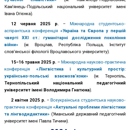
Кам’янець-Подільський національний університет імені
Івана Огієнка).
12 червня 2025 р.
–
Міжнародна студентсько-
аспірантська конференція
«Україна та Європа у першій
чверті ХХІ ст.: гуманітарні дослідження покоління
війни»
(м. Вроцлав, Республіка Польща, Інститут
словʼянської філології Вроцлавського університету).
15−16 травня 2025
р.
–
Міжнародна науково-практична
конференція
«Лінгвістика і культурний простір:
українсько-польські взаємозв’язки»
(м. Тернопіль,
Тернопільський національний педагогічний
університет
імені Володимира Гнатюка
).
2 квітня 2025
р.
–
Всеукраїнська студентська науково-
практична конференція
«Актуальні проблеми лінгвістики
та лінгводидактики»
(Уманський державний педагогічний
університет імені Павла Тичини).