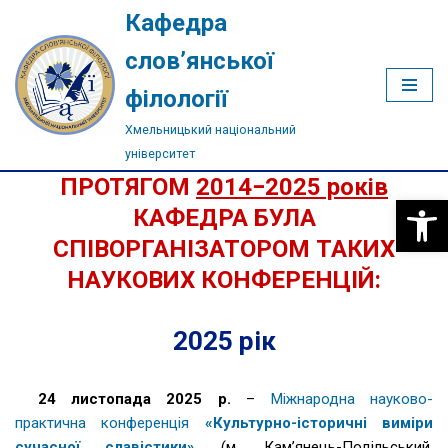
Кафедра
Перейти
слов’янської
до
філології
вмісту
Хмельницький національний
університет
ПРОТЯГОМ
2014−2025 років
Відкри
КАФЕДРА БУЛА
СПІВОРГАНІЗАТОРОМ ТАКИХ
НАУКОВИХ КОНФЕРЕНЦІЙ
:
2025 рік
24 листопада 2025 р.
–
Міжнародна науково-
практична конференція
«Культурно-історичні виміри
сучасної славістики»
(м. Кам’янець-Подільський,