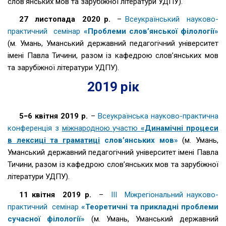
слов’янських мов та зарубіжної літератури УДПУ).
27 листопада 2020 р.
–
Всеукраїнський науково-
практичний семінар
«Проблеми слов’янської філології»
(м. Умань, Уманський державний педагогічний університет
імені Павла Тичини, разом із кафедрою слов’янських мов
та зарубіжної літератури УДПУ).
2019 рік
5−6 квітня 2019 р.
–
Всеукраїнська науково-практична
конференція з
міжнародною участю
«Динамічні процеси
в лексиці та граматиці
слов’янських мов»
(м. Умань,
Уманський державний педагогічний університет імені Павла
Тичини, разом із кафедрою слов’янських мов та зарубіжної
літератури УДПУ).
11 квітня 2019 р.
–
ІІІ Міжрегіональний науково-
практичний семінар
«Теоретичні та прикладні проблеми
сучасної філології»
(м. Умань, Уманський державний