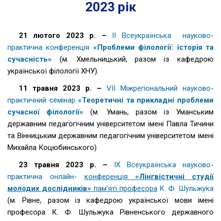
2023 рік
21 лютого 2023 р. –
ІІ Всеукраїнська науково-
практична конференція
«Проблеми філології: історія та
сучасність»
(м. Хмельницький, разом із кафедрою
української філології ХНУ).
11 травня 2023 р. –
VІІ Міжрегіональний науково-
практичний семінар
«Теоретичні та прикладні проблеми
сучасної філології»
(м. Умань, разом із Уманським
державним педагогічним університетом імені Павла Тичини
та Вінницьким державним педагогічним університетом імені
Михайла Коцюбинського)
23 травня 2023 р. –
ІХ Всеукраїнська науково-
практична онлайн-
конференція
«Лінгвістичні студії
молодих дослідників»
пам’яті професора
К. Ф. Шульжука
(м. Рівне, разом із кафедрою української мови імені
професора К. Ф. Шульжука Рівненського державного