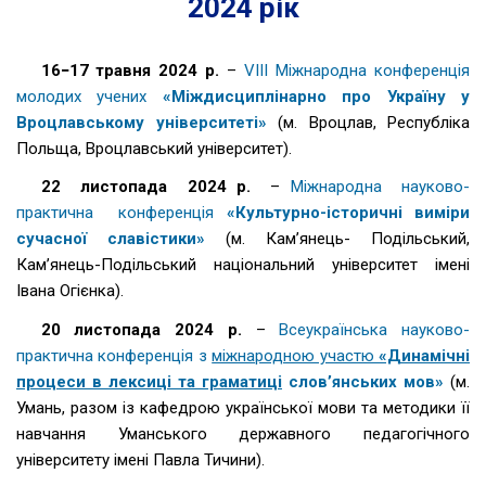
2024 рік
16−17 травня 2024 р.
–
VIII Міжнародна конференція
молодих учених
«Міждисциплінарно про Україну у
Вроцлавському університеті»
(м. Вроцлав, Республіка
Польща, Вроцлавський університет).
22 листопада 2024 р.
–
Міжнародна науково-
практична конференція
«Культурно-історичні виміри
сучасної славістики»
(м. Кам’янець- Подільський,
Кам’янець-Подільський національний університет імені
Івана Огієнка).
20 листопада 2024 р.
–
Всеукраїнська науково-
практична конференція з
міжнародною участю
«Динамічні
процеси в лексиці та граматиці
слов’янських мов»
(м.
Умань, разом із кафедрою української мови та методики її
навчання Уманського державного педагогічного
університету імені Павла Тичини).