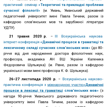
практичний семінар
«Теоретичні та прикладні проблеми
сучасної філології»
(м. Умань, Уманський державний
педагогічний університет імені Павла Тичини, разом із
кафедрою слов’янських мов та зарубіжної літератури
УДПУ).
21 травня 2020 р.
–
IІІ Всеукраїнська наукова
інтернет-конференція
«Динамічні процеси в граматиці та
лексичному складі сучасних слов’янських мов»
(до 80-
річчя від дня народження доктора філологічних наук,
професора, академіка АН ВШ України Каленика
Федоровича Шульжука) (м. Рівне, разом із кафедрою
української мови імені професора К. Ф. Шульжука).
26−27 листопада 2020 р.
–
Всеукраїнська науково-
практична конференція з
міжнародною участю
«Динамічні
процеси в лексиці та граматиці
слов’янських мов»
(з
нагоди 90-річчя Уманського державного педагогічного
університету імені Павла Тичини, разом із кафедрою