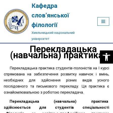
Кафедра
Перейти
слов’янської
до
філології
вмісту
Хмельницький національний
університет
Перекладацька
Відкри
(навчальна) практика
Перекладацька практика студентів-полоністів на І курсі
спрямована на забезпечення розвитку навичок і вмінь,
необхідних для здійснення різних видів усного
послідовного та письмового перекладу. Ця практика є
ознайомлювальною з роботою перекладача.
Перекладацька (навчальна) практика
здійснюється для студентів спеціальності