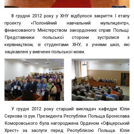
8 грудня 2012 року у ХНУ відбулося закриття I етапу
проекту «Полонійний навчальний мультицентр»,
фінансованого Міністерством закордонних справ Польщі.
Представники польської сторони зустрілися з
керівництвом, зі студентами ХНУ, з учнями шкіл, які
зацікавлені у вивченні польської мови.
У грудні 2012 року старший викладач кафедри Юлія
Серкова із рук Президента Республіки Польща Броніслава
Коморовського була нагороджена Орденом «Офіцерський
Хрест» за заслуги перед Республікою Польща. Юлія