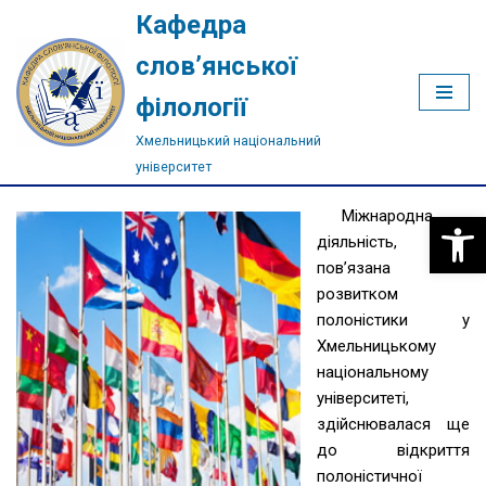
Кафедра
Перейти
слов’янської
до
філології
вмісту
Хмельницький національний
університет
Міжнародна
Відкри
діяльність,
пов’язана із
розвитком
полоністики у
Хмельницькому
національному
університеті,
здійснювалася ще
до відкриття
полоністичної