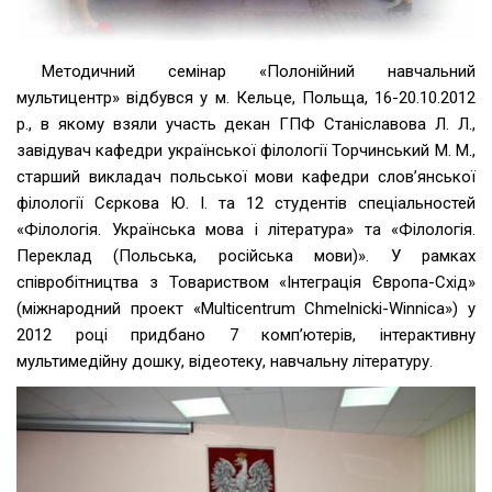
Методичний семінар «Полонійний навчальний
мультицентр» відбувся у м. Кельце, Польща, 16-20.10.2012
р., в якому взяли участь декан ГПФ Станіславова Л. Л.,
завідувач кафедри української філології Торчинський М. М.,
старший викладач польської мови кафедри слов’янської
філології Сєркова Ю. І. та 12 студентів спеціальностей
«Філологія. Українська мова і література» та «Філологія.
Переклад (Польська, російська мови)». У рамках
співробітництва з Товариством «Інтеграція Європа-Схід»
(міжнародний проект «Multicentrum Chmelnicki-Winnica») у
2012 році придбано 7 комп’ютерів, інтерактивну
мультимедійну дошку, відеотеку, навчальну літературу.