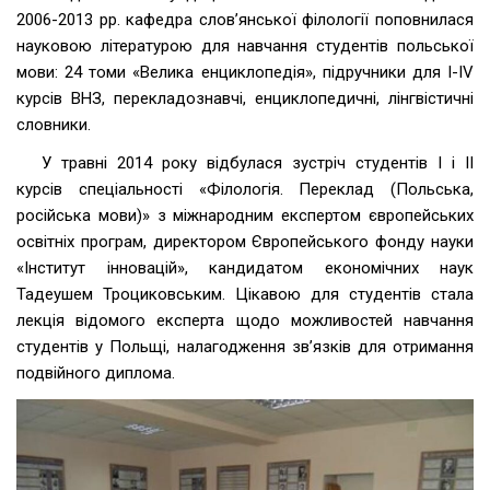
2006-2013 рр. кафедра слов’янської філології поповнилася
науковою літературою для навчання студентів польської
мови: 24 томи «Велика енциклопедія», підручники для I-IV
курсів ВНЗ, перекладознавчі, енциклопедичні, лінгвістичні
словники.
У травні 2014 року відбулася зустріч студентів I і II
курсів спеціальності «Філологія. Переклад (Польська,
російська мови)» з міжнародним експертом європейських
освітніх програм, директором Європейського фонду науки
«Інститут інновацій», кандидатом економічних наук
Тадеушем Троциковським. Цікавою для студентів стала
лекція відомого експерта щодо можливостей навчання
студентів у Польщі, налагодження зв’язків для отримання
подвійного диплома.