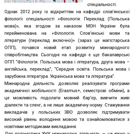
спеціальності.
Однак 2012 року із відкриттям на кафедрі слов’янської
філології спеціальності «Філологія. Переклад (Польська
мова)», яка згодом за наказом МОН України була
перейменована на «Філологія. Слов’янські мови та
літератури (переклад включно)» (зараз це магістарська
ОПП), почався новий етап розвитку міжнародного
співробітництва. Сьогодні на кафедрі є ще бакалаврські
ОПП “Філологія. Польська мова і література, друга мова –
англійська, переклад”, “Середня освіта. Польська мова і
зарубіжна література. Українська мова та література”.
Міжнародна діяльність дозволяє реалізувати програми
академічної мобільності (Erasmus+, семестрові обміни), а
це можливість подолати мовний бар’єр, вивчити живі
діалекти та сленг, а не лише академічну норму. Стажування
викладачів у польських ЗВО дозволяє підтримувати
високий рівень володіння мовою та ознайомлюватися з
новітніми методиками викладання.
Для полоністики ХНУ міжнародна діяльність — це вікно у