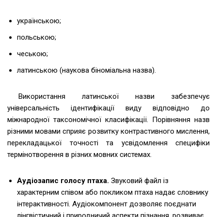
українською;
польською;
чеською;
латинською (наукова біноміальна назва).
Використання латинської назви забезпечує
універсальність ідентифікації виду відповідно до
міжнародної таксономічної класифікації. Порівняння назв
різними мовами сприяє розвитку контрастивного мислення,
перекладацької точності та усвідомлення специфіки
термінотворення в різних мовних системах.
Аудіозапис голосу птаха.
Звуковий файл із
характерним співом або покликом птаха надає словнику
інтерактивності. Аудіокомпонент дозволяє поєднати
лінгвістичний і природничий аспекти пізнання, розвиває