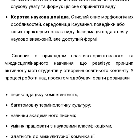
слухову увагу та формує цілісне сприйняття виду.
Коротка наукова довідка.
Стислий опис морфологічних
особливостей, середовища існування, поведінки або
інших характерних ознак виду. Інформація подається у
науково виваженій, але доступній формі.
Словник є прикладом практико-орієнтованого та
міждисциплінарного навчання, що реалізує принцип
активної участі студентів у створенні освітнього контенту. У
процесі роботи над проєктом здобувачі освіти розвивали:
перекладацьку компетентність;
багатомовну термінологічну культуру;
навички академічного письма;
уміння працювати з науковими класифікаціями;
здатність до міжкультурної комунікації;