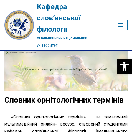
Кафедра
Перейти
слов’янської
до
філології
вмісту
Хмельницький національний
університет
Відкри
Словник орнітологічних термінів
«Словник орнітологічних термінів» – це тематичний
мультимедійний онлайн- ресурс, створений студентами
кафедри слов’янської філології Хмельницького