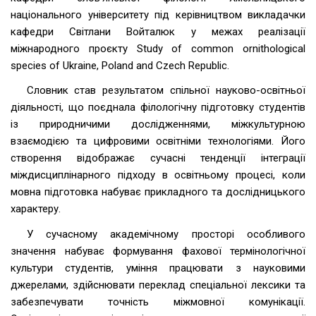
національного університету під керівництвом викладачки
кафедри Світлани Войталюк у межах реалізації
міжнародного проєкту Study of common ornithological
species of Ukraine, Poland and Czech Republic.
Словник став результатом спільної науково-освітньої
діяльності, що поєднала філологічну підготовку студентів
із природничими дослідженнями, міжкультурною
взаємодією та цифровими освітніми технологіями. Його
створення відображає сучасні тенденції інтеграції
міждисциплінарного підходу в освітньому процесі, коли
мовна підготовка набуває прикладного та дослідницького
характеру.
У сучасному академічному просторі особливого
значення набуває формування фахової термінологічної
культури студентів, уміння працювати з науковими
джерелами, здійснювати переклад спеціальної лексики та
забезпечувати точність міжмовної комунікації.