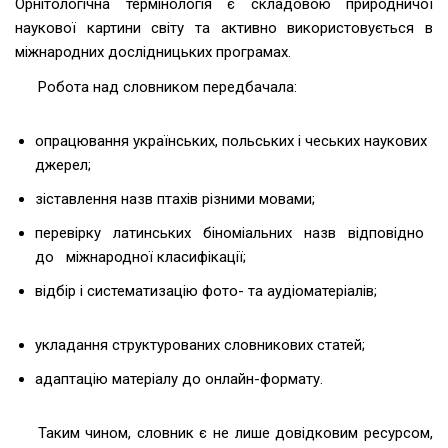
Орнітологічна термінологія є складовою природничої
наукової картини світу та активно використовується в
міжнародних дослідницьких програмах.
Робота над словником передбачала:
опрацювання українських, польських і чеських наукових
джерел;
зіставлення назв птахів різними мовами;
перевірку латинських біноміальних назв відповідно
до міжнародної класифікації;
відбір і систематизацію фото- та аудіоматеріалів;
укладання структурованих словникових статей;
адаптацію матеріалу до онлайн-формату.
Таким чином, словник є не лише довідковим ресурсом,