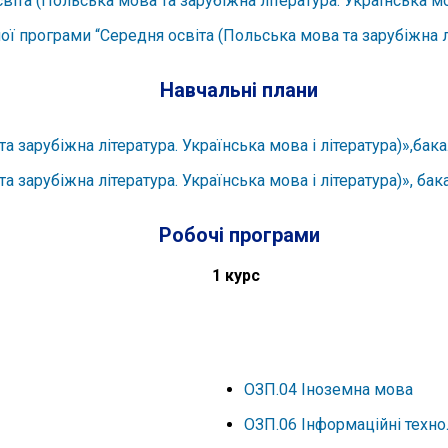
та (Польська мова та зарубіжна література. Українська мов
ї програми “Середня освіта (Польська мова та зарубіжна літ
Навчальні плани
а зарубіжна література. Українська мова і література)»,бак
 зарубіжна література. Українська мова і література)», бак
Робочі програми
1 курс
ОЗП.04 Іноземна мова
ОЗП.06 Інформаційні техно