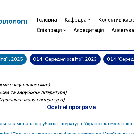
Головна
Кафедра
Колектив каф
ілології
Співпраця
Акредитація
Анкетув
та” . 2025
014 “Середня освіта”. 2023
014 “Серед
ними спеціальностями)
мова та зарубіжна література)
Українська мова і література)
Освітні програма
ська мова та зарубіжна література. Українська мова і літе