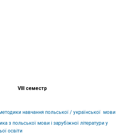
VІІІ семестр
 методики навчання польської / української мови
ка з польської мови і зарубіжної літератури у
ьої освіти