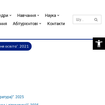
едри
Навчання
Наука
ання
Абітурієнтові
Контакти
Відкри
ня освіта”. 2021
ратура)”. 2025