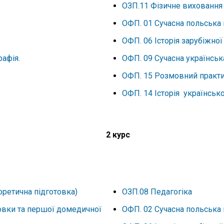
ОЗП.11 Фізичне виховання 
ОФП. 01 Сучасна польська 
ОФП. 06 Історія зарубіжної
афія.
ОФП. 09 Сучасна українськ
ОФП. 15 Розмовний практи
ОФП. 14 Історія українсько
2 курс
оретична підготовка)
ОЗП.08 Педагогіка
товки та першої домедичної
ОФП. 02 Сучасна польська 