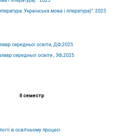
а і література)”. 2025
ература. Українська мова і література)”. 2025
алавр середньої освіти, ДФ,2025
алавр середньої освіти , ЗФ,2025
ІІ семестр
логії в освітньому процесі