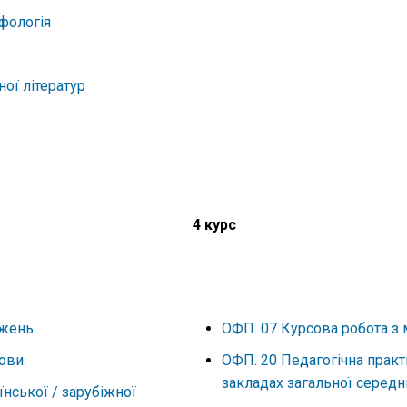
фологія
ої літератур
)
4 курс
джень
ОФП. 07 Курсова робота з
ї мови.
ОФП. 20 Педагогічна практи
закладах загальної середн
нської / зарубіжної