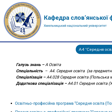
Перейти
Кафедра слов’янської ф
до
Хмельницький національний університет
вмісту
A4 “Середня осві
Галузь знань –
А Освіта
Спеціальність
– А4. Середня освіта (за предмет
Спеціалізація –
А4.028 Середня освіта (Польська 
Додаткова спеціалізація –
А4.01 Середня освіта (
Освітньо-професійна програма “Середня освіта (Поль