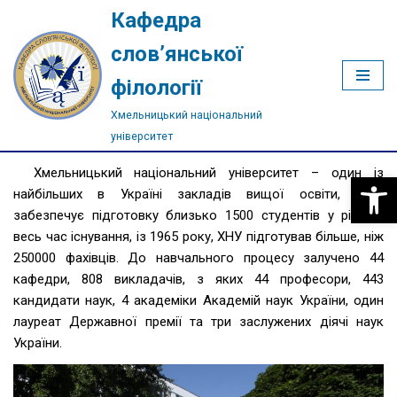
Кафедра
Перейти
слов’янської
до
філології
вмісту
Хмельницький національний
університет
Хмельницький національний університет – один із
Відкри
найбiльших в Українi закладів вищої освіти, який
забезпечує пiдготовку близько 1500 студентiв у рiк. За
весь час iснування, із 1965 року, ХНУ пiдготував бiльше, нiж
250000 фахiвцiв. До навчального процесу залучено 44
кафедри, 808 викладачiв, з яких 44 професори, 443
кандидати наук, 4 академiки Академiй наук України, один
лауреат Державної премiї та три заслужених дiячi наук
України.