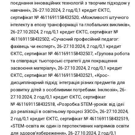
поєднання інноваційних технологій з творчим підходом у
навчанні», 26-27.10.2024, 2 год/0,1 кредит ЄКТС,
сертифікат № 4611691158432520; «Можливості штучного
інтелекту в епоху трансформації та глобальних викликів»,
26-27.10.2024, 2 год/0,1 кредит ЄКТС, сертифікат №
4611691158432502; «Сучасний професійний педагог:
фахівець чи експерт», 26-27.10.2024, 2 год/0,1 кредит
ЄКТС, сертифікат № 4611691158432507, «Групова робота
та співпраця: тьюторські стратегії для покращення
засвоєння матеріалу», 26-27.10.2024, 2 год/0,1 кредит
ЄКТС, сертифікат № 4611691158432521, «Крос-
дисциплінарний підхід: інтеграція різних предметів для
розвитку дітей з особливими потребами. Інклюзія», 26-
27.10.2024, 2 год/0,1 кредит ЄКТС, сертифікат
№ 4611691158432518, «Розробка STEM-уроків: від ідеї
до реалізації в освітньому процесі ЗЗСО», 26-27.10.2024,
2 год/0,1 кредит ЄКТС, сертифікат № 4611691158432519,
«STEM-освіта як один із перспективних напрямків освіти
для здоров’язбереження», 26-27.10.2024, 2 год/0,1