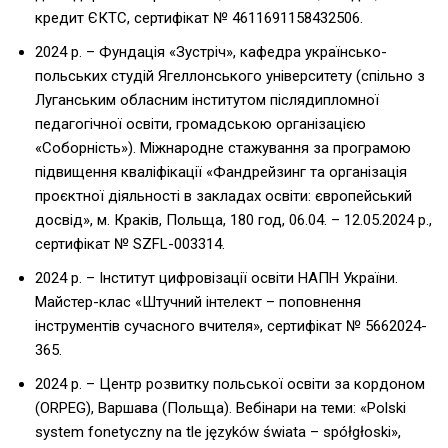
кредит ЄКТС, сертифікат № 4611691158432506.
2024 р. – Фундація «Зустріч», кафедра українсько-
польських студій Ягеллонського університету (спільно з
Луганським обласним інститутом післядипломної
педагогічної освіти, громадською організацією
«Соборність»). Міжнародне стажування за програмою
підвищення кваліфікації «Фандрейзинг та організація
проєктної діяльності в закладах освіти: європейський
досвід», м. Краків, Польща, 180 год, 06.04. – 12.05.2024 р.,
cертифікат № SZFL-003314.
2024 р. – Інститут цифровізації освіти НАПН України.
Майстер-клас «Штучний інтелект – поповнення
інструментів сучасного вчителя», сертифікат № 5662024-
365.
2024 р. – Центр розвитку польської освіти за кордоном
(ORPEG), Варшава (Польща). Вебінари на теми: «Polski
system fonetyczny na tle języków świata – spółgłoski»,