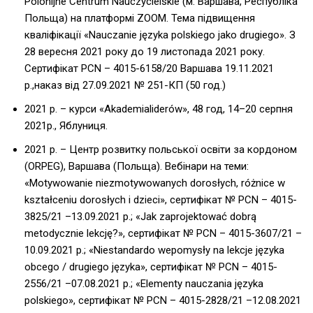
Polonijne Centrum Nauczycielskie (м. Варшава, Республіка
Польща) на платформі ZOOM. Тема підвищення
кваліфікації «Nauczanie języka polskiego jako drugiego». З
28 вересня 2021 року до 19 листопада 2021 року.
Сертифікат PCN – 4015-6158/20 Варшава 19.11.2021
р.,наказ від 27.09.2021 № 251-КП (50 год.)
2021 р. – курси «Akademialiderów», 48 год, 14–20 серпня
2021р., Яблуниця.
2021 р. – Центр розвитку польської освіти за кордоном
(ORPEG), Варшава (Польща). Вебінари на теми:
«Motywowanie niezmotywowanych dorosłych, różnice w
kształceniu dorosłych i dzieci», cертифікат № PCN – 4015-
3825/21 –13.09.2021 р.; «Jak zaprojektować dobrą
metodycznie lekcję?», cертифікат № PCN – 4015-3607/21 –
10.09.2021 р.; «Niestandardo wepomysły na lekcje języka
obcego / drugiego języka», cертифікат № PCN – 4015-
2556/21 –07.08.2021 р.; «Elementy nauczania języka
polskiego», cертифікат № PCN – 4015-2828/21 –12.08.2021