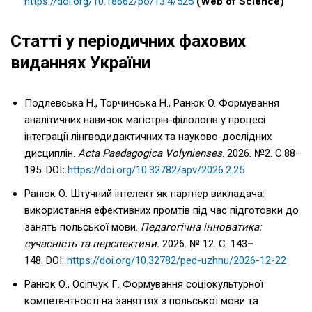
https://doi.org/10.18662/po/13.4/525
(Web of Science)
Статті у періодичних фахових
виданнях України
Подлевська Н., Торчинська Н., Ранюк O. Формування
аналітичних навичок магістрів-філологів у процесі
інтеграції лінгводидактичних та науково-дослідних
дисциплін.
Acta Paedagogica Volynienses
. 2026. №2. С.88–
195. DOI
:
https://doi.org/10.32782/apv/2026.2.25
Ранюк О. Штучний інтелект як партнер викладача:
використання ефективних промтів під час підготовки до
занять польської мови.
Педагогічна інноватика:
сучасність та перспективи.
2026. № 12. С. 143
–
148. DOI:
https://doi.org/10.32782/ped-uzhnu/2026-12-22
Ранюк О., Осіпчук Г. Формування соціокультурної
компетентності на заняттях з польської мови та