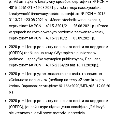
р.; «Gramatyka w kreatywny sposób», cертифікат № PCN –
4015-2951/21 –19.08.2021 р.; «Ja i moja nauczycielska
kreatywność iinnowacyjność», cертифікат № PCN – 4015-
3113/21 –23.08.2021 р.; «Mnemotechniki w nauczaniu»,
cертифікат № PCN – 4015-3201/21 – 26.08.2021 р.; «Praca
w grupach na różnicowanym poziomie zaawansowania»,
cертифікат № PCN – 4015-3310/21 – 03.09.2021 р.
2020 р. – Центр розвитку польської освіти за кордоном
(ORPEG) (вебінар на тему «Wystapienia publiczne w
praktyce – specyfika wystapien publicznych», Варшава;
сертифікат № PCN – 4015-2334/20 від 16.11.2020р.).
2020 р. – Центр удосконалення вчителів, товариство
«Спільнота польська» (вебінар на тему «Zoom krok po
kroku», Варшава; cертифікат № 166/2020/MEN/05–12.08.20
р.).
2020 р. – Центр розвитку польської освіти за кордоном
(ORPEG), (онлайн-курс підвищення кваліфікації «Uczyć
się kreatywnie, czyli nowe metody i narzędzia