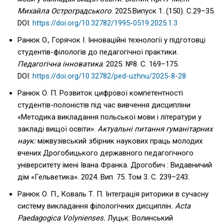
Михайла Остроградського
. 2025.Випуск 1. (150). С.29–35.
DOI:
https://doi.org/10.32782/1995-0519.2025.1.3
Ранюк O., Горячок І. Інноваційні технології у підготовці
студентів-філологів до педагогічної практики.
Педагогічна інноватика
. 2025. №8. С. 169–175.
DOI:
https://doi.org/10.32782/ped-uzhnu/2025-8-28
Ранюк О. П. Розвиток цифрової компетентності
студентів-полоністів під час вивчення дисципліни
«Методика викладання польської мови і літератури у
закладі вищої освіти».
Актуальні питання гуманітарних
наук:
міжвузівський збірник наукових праць молодих
вчених Дрогобицького державного педагогічного
університету імені Івана Франка. Дрогобич : Видавничий
дім «Гельветика». 2024. Вип. 75. Том 3. C. 239–243.
Ранюк О. П., Коваль Т. П. Інтеграція риторики в сучасну
систему викладання філологічних дисциплін
. Acta
Paedagogica Volynienses.
Луцьк: Волинський