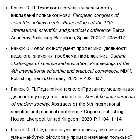
Ранюк О. П. Технології віртуальної реальності у
викладанні польської мови.
European congress of
scientific achievements. Proceedings of the 12th
International scientific and practical conference.
Barca
Academy Publishing. Barcelona, Spain. 2024. P. 405–412.
Ранюк О. Голос як інструмент професійної діяльності
педагога: значення, проблема, профілактика.
Current
challenges of science and education. Proceedings of the
4th International scientific and practical conference
. MDPC
Publishing. Berlin, Germany. 2023. P. 402–407.
Ранюк О. П. Педагогічні технології розвитку мовленнєвої
діяльності у студентів-полоністів.
Scientific achievements
of modern society.
Abstracts of the 6th International
scientific and practical conference. Cognum Publishing
House. Liverpool, United Kingdom, 2020. P. 1104–1114.
Ранюк О. П. Педагогічні умови розвитку риторичних
умінь майбутніх філологів у процесі навчання польської