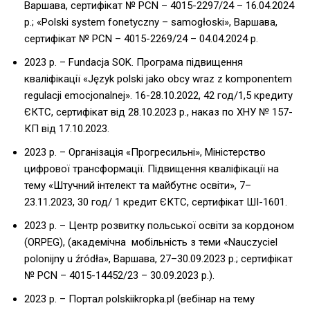
Варшава, cертифікат № PCN – 4015-2297/24 – 16.04.2024
р.; «Polski system fonetyczny – samogłoski», Варшава,
cертифікат № PCN – 4015-2269/24 – 04.04.2024 р.
2023 р. – Fundacja SOK. Програма підвищення
кваліфікації «Język polski jako obcy wraz z komponentem
regulacji emocjonalnej». 16-28.10.2022, 42 год/1,5 кредиту
ЄКТС, сертифікат від 28.10.2023 р., наказ по ХНУ № 157-
КП від 17.10.2023.
2023 р. – Організація «Прогресильні», Міністерство
цифрової трансформації. Підвищення кваліфікації на
тему «Штучний інтелект та майбутнє освіти», 7–
23.11.2023, 30 год/ 1 кредит ЄКТС, сертифікат ШІ-1601.
2023 р. – Центр розвитку польської освіти за кордоном
(ORPEG), (академічна мобільність з теми «Nauczyciel
polonijny u źródła», Варшава, 27–30.09.2023 р.; cертифікат
№ PCN – 4015-14452/23 – 30.09.2023 р.).
2023 р. – Портал polskiikropka.pl (вебінар на тему