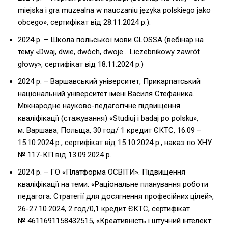
miejska i gra muzealna w nauczaniu języka polskiego jako
obcego», cертифікат від 28.11.2024 р.).
2024 р. – Школа польської мови GLOSSA (вебінар на
тему «Dwaj, dwie, dwóch, dwoje… Liczebnikowy zawrót
głowy», сертифікат від 18.11.2024 р.)
2024 р. – Варшавський університет, Прикарпатський
національний університет імені Василя Стефаника.
Міжнародне науково-педагогічне підвищення
кваліфікації (стажування) «Studiuj і badaj po polsku»,
м. Варшава, Польща, 30 год/ 1 кредит ЄКТС, 16.09 –
15.10.2024 р., сертифікат від 15.10.2024 р., наказ по ХНУ
№ 117-КП від 13.09.2024 р.
2024 р. – ГО «Платформа ОСВІТИ». Підвищення
кваліфікації на теми: «Раціональне планування роботи
педагога: Стратегії для досягнення професійних цілей»,
26-27.10.2024, 2 год/0,1 кредит ЄКТС, сертифікат
№ 4611691158432515, «Креативність і штучний інтелект: