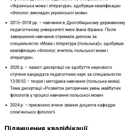
«Українська мова і література», здобувши кваліфікацію
«Філолог, викладач української мови».
2015–2018 рр. – навчання в Дрогобицькому державному
педагогічному університеті імені Івана Франка. Після
завершення навчання отримала диплом за
спеціальністю «Мова і література (польська)», здобувши
кваліфікацію «Філолог, вчитель польської мови і
літератури».
2020 р. – захист дисертації на здобуття наукового
ступеня кандидата педагогічних наук за спеціальністю
13.00.02 – теорія і методика навчання (польська мова).
Тема дисертації «Розвиток риторичних умінь майбутніх
філологів у процесі навчання польської мови».
2024 р. – присвоєно вчене звання доцента кафедри
слов’янської філології.
Підвищення кваліфікації