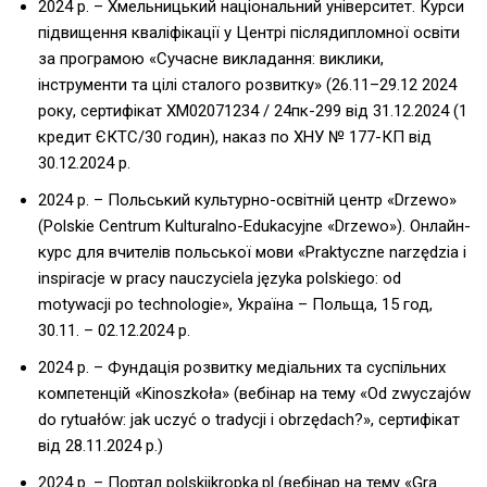
2024 р. – Хмельницький національний університет. Курси
підвищення кваліфікації у Центрі післядипломної освіти
за програмою «Сучасне викладання: виклики,
інструменти та цілі сталого розвитку» (26.11–29.12 2024
року, сертифікат ХМ02071234 / 24пк-299 від 31.12.2024 (1
кредит ЄКТС/30 годин), наказ по ХНУ № 177-КП від
30.12.2024 р.
2024 р. – Польський культурно-освітній центр «Drzewo»
(Polskie Centrum Kulturalno-Edukacyjne «Drzewo»). Онлайн-
курс для вчителів польської мови «Praktyczne narzędzia i
inspiracje w pracy nauczyciela języka polskiego: od
motywacji po technologie», Україна – Польща, 15 год,
30.11. – 02.12.2024 р.
2024 р. – Фундація розвитку медіальних та суспільних
компетенцій «Kinoszkoła» (вебінар на тему «Od zwyczajów
do rytuałów: jak uczyć o tradycji i obrzędach?», сертифікат
від 28.11.2024 р.)
2024 р. – Портал polskiikropka.pl (вебінар на тему «Gra