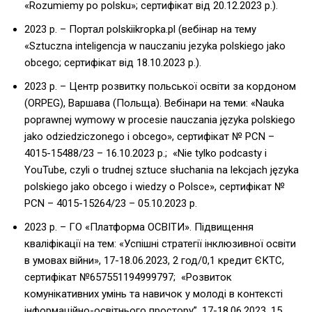
«Rozumiemy po polsku»; cертифікат від 20.12.2023 р.).
2023 р. – Портал polskiikropka.pl (вебінар на тему
«Sztuczna inteligencja w nauczaniu jezyka polskiego jako
obcego; cертифікат від 18.10.2023 р.).
2023 р. – Центр розвитку польської освіти за кордоном
(ORPEG), Варшава (Польща). Вебінари на теми: «Nauka
poprawnej wymowy w procesie nauczania języka polskiego
jako odziedziczonego i obcego», cертифікат № PCN –
4015-15488/23 – 16.10.2023 р.; «Nie tylko podcasty i
YouTube, czyli o trudnej sztuce słuchania na lekcjach języka
polskiego jako obcego i wiedzy o Polsce», cертифікат №
PCN – 4015-15264/23 – 05.10.2023 р.
2023 р. – ГО «Платформа ОСВІТИ». Підвищення
кваліфікації на тем: «Успішні стратегії інклюзивної освіти
в умовах війни», 17-18.06.2023, 2 год/0,1 кредит ЄКТС,
сертифікат №657551194999797; «Розвиток
комунікативних умінь та навичок у молоді в контексті
інформаційно-освітнього простору”, 17-18.06.2023, 15