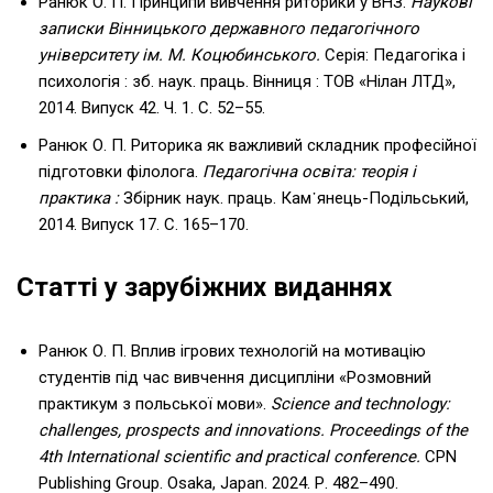
Ранюк О. П. Принципи вивчення риторики у ВНЗ.
Наукові
записки Вінницького державного педагогічного
університету ім. М. Коцюбинського.
Серія: Педагогіка і
психологія : зб. наук. праць. Вінниця : ТОВ «Нілан ЛТД»,
2014. Випуск 42. Ч. 1. С. 52–55.
Ранюк О. П. Риторика як важливий складник професійної
підготовки філолога.
Педагогічна освіта: теорія і
практика :
Збірник наук. праць. Кам᾿янець-Подільський,
2014. Випуск 17. С. 165–170.
Статті у зарубіжних виданнях
Ранюк О. П. Вплив ігрових технологій на мотивацію
студентів під час вивчення дисципліни «Розмовний
практикум з польської мови».
Science and technology:
challenges, prospects and innovations. Proceedings of the
4th International scientific and practical conference.
CPN
Publishing Group. Osaka, Japan. 2024. Р. 482–490.