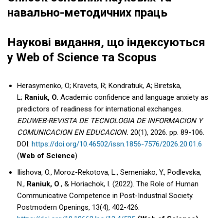
навально-методичних праць
Наукові видання, що індексуються
у Web of Science та Scopus
Herasymenko, O; Kravets, R; Kondratiuk, A; Biretska,
L;
Raniuk, O.
Academic confidence and language anxiety as
predictors of readiness for international exchanges.
EDUWEB-REVISTA DE TECNOLOGIA DE INFORMACION Y
COMUNICACION EN EDUCACION.
20(1), 2026. pp. 89-106.
DOI:
https://doi.org/10.46502/issn.1856-7576/2026.20.01.6
(
Web of Science
)
Ilishova, O., Moroz-Rekotova, L., Semeniako, Y., Podlevska,
N.,
Raniuk, O
., & Horiachok, I. (2022). The Role of Human
Communicative Competence in Post-Industrial Society.
Postmodern Openings, 13(4), 402-426.