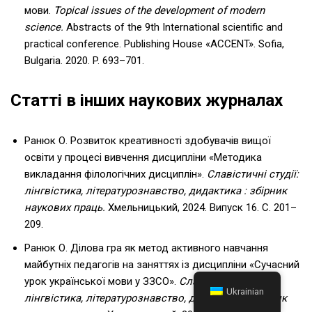
мови.
Topical issues of the development of modern
science.
Abstracts of the 9th International scientific and
practical conference. Publishing House «ACCENT». Sofia,
Bulgaria. 2020. P. 693–701.
Статті в інших наукових журналах
Ранюк О. Розвиток креативності здобувачів вищої
освіти у процесі вивчення дисципліни «Методика
викладання філологічних дисциплін».
Славістичні студії:
лінгвістика, літературознавство, дидактика : збірник
наукових праць.
Хмельницький, 2024. Випуск 16. С. 201–
209.
Ранюк О. Ділова гра як метод активного навчання
майбутніх педагогів на заняттях із дисципліни «Сучасний
урок української мови у ЗЗСО».
Славістичні студії:
Ukrainian
лінгвістика, літературознавство, дидактика : збірник