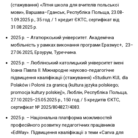
(стажування) «Літня школа для вчителів польської
мови», Варшава–Гданськ, Республіка Польща, 23.08-
1.09.2025 р., 35 год / 1 кредит ЄКТС, сертифікат від
31.08.2025 р.
2025 р. – Ататюркський університет. Академічна
мобільність у рамках виконання програми Еразмус+, 23–
27.06.2025, Ерзурум, Туреччина.
2025 р. – Люблінський католицький університет імені
Іоана Павла ІІ. Міжнародне науково-педагогічне
підвищення кваліфікації (стажування) «Studium KUL dla
Polaków i Polonii za granicą (kultura języka polskiego;
promocja kultury polskiej)», Люблін, Республіка Польща,
27.10.2025–25.05.2025 р., 150 год / 5 кредитів ЄКТС,
сертифікат № 2025/804827/4083.
2025 р. – Національнa платформa можливостей
професійного розвитку педагогічних працівників
«EdWay». Підвищення кваліфікації з теми
«
Canva для