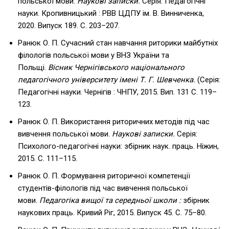
польської мови.
Наукові записки.
Серія: Педагогічні
науки. Кропивницький : РВВ ЦДПУ ім. В. Винниченка,
2020. Випуск 189. С. 203–207.
Ранюк О. П. Сучасний стан навчання риторики майбутніх
філологів польської мови у ВНЗ України та
Польщі.
Вісник Чернігівського національного
педагогічного університету імені Т. Г. Шевченка.
(Серія:
Педагогічні науки. Чернігів : ЧНПУ, 2015. Вип. 131 С. 119–
123.
Ранюк О. П. Використання риторичних методів під час
вивчення польської мови.
Наукові записки.
Серія:
Психолого-педагогічні науки: збірник наук. праць. Ніжин,
2015. С. 111–115.
Ранюк О. П. Формування риторичної компетенції
студентів-філологів під час вивчення польської
мови.
Педагогіка вищої та середньої школи :
збірник
наукових праць. Кривий Ріг, 2015. Випуск 45. С. 75–80.