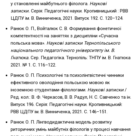
у становленні майбутнього філолога.
Наукові
записки.
Серія: Педагогічні науки. Кропивницький : РВВ
ЦДПУ ім. В. Винниченка, 2021. Випуск 192. С. 120–124.
Ранюк О. П., Войталюк С. В. Формування фонетичної
компетентності на заняттях з дисципліни «Сучасна
польська мова».
Наукові записки Тернопільського
національного педагогічного університету ім. В.
Гнатюка.
Сер. Педагогіка. Тернопіль: ТНПУ ім. В. Гнатюка
2021. № 1. C. 116–122.
Ранюк О. П. Психологічні та психолінгвістичні чинники
ефективного оволодіння польською мовою як
іноземною студентами-філологами.
Наукові записки
/
Ред. кол.: В. Ф. Черкасов, В. В. Радул, Н. С. Савченко та ін.
Випуск 196. Серія: Педагогічні науки. Кропивницький:
РВВ ЦДПУ ім. В. Винниченка, 2021. С. 146–151.
Ранюк О. П. Лінгводидактична модель розвитку
риторичних умінь майбутніх філологів у процесі навчання