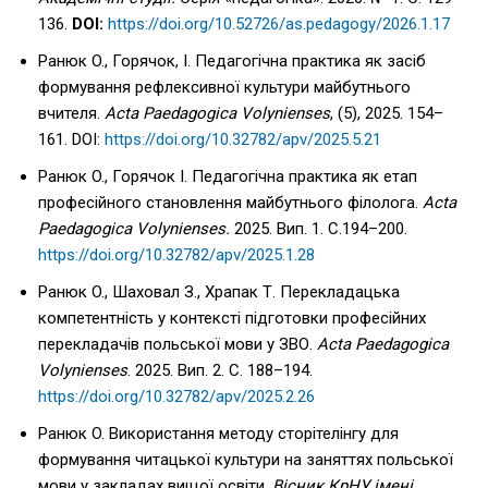
136.
DOI:
https://doi.org/10.52726/as.pedagogy/2026.1.17
Ранюк O., Горячок, І. Педагогічна практика як засіб
формування рефлексивної культури майбутнього
вчителя.
Acta Paedagogica Volynienses
, (5), 2025. 154–
161. DOI:
https://doi.org/10.32782/apv/2025.5.21
Ранюк O., Горячок І. Педагогічна практика як етап
професійного становлення майбутнього філолога.
Acta
Paedagogica Volynienses.
2025. Вип. 1. С.194–200.
https://doi.org/10.32782/apv/2025.1.28
Ранюк O., Шаховал З., Храпак Т. Перекладацька
компетентність у контексті підготовки професійних
перекладачів польської мови у ЗВО.
Acta Paedagogica
Volynienses
. 2025. Вип. 2. С. 188–194.
https://doi.org/10.32782/apv/2025.2.26
Ранюк O. Використання методу сторітелінгу для
формування читацької культури на заняттях польської
мови у закладах вищої освіти.
Вісник КрНУ імені