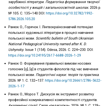
зарубіжної літератури.
Педагогіка формування творчої
особистості у вищій і загальноосвітній школах.
2026 р.
№ 105. С. 135
–
140 DOI:
https://doi.org/10.32782/1992-
5786.2026.105.20
Ранюк О., Горячок І. Лінгвокраїнознавчий потенціал
польської художньої літератури в процесі навчання
польської мови.
Scientific bulletin of South Ukrainian
National Pedagogical University named after K. D.
Ushynsky.
Issue 1 (154). Odesa, 2026. С. 224
–
230. DOI:
https://doi.org/10.24195/2617-6688-2026-1-29
Ранюк О. Формування правильної вимови носових
голосних [ǫ], [ę] в студентів-філологів під час вивчення
польської мови.
Педагогічні науки: теорія та практика
.
2026. № 1. С. 132
–
137.
https://doi.org/10.26661/2786-5622-
2026-1-17
Ранюк О., Мороз Т. Дискусія як інструмент розвитку
професійної комунікативної компетентності студентів.
Академічні студії.
Серія «педагогіка». 2026. № 1. С. 129–