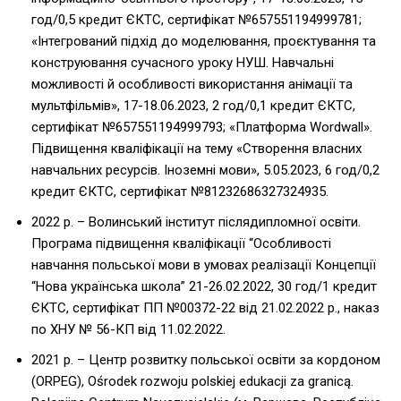
год/0,5 кредит ЄКТС, сертифікат №657551194999781;
«Інтегрований підхід до моделювання, проєктування та
конструювання сучасного уроку НУШ. Навчальні
можливості й особливості використання анімації та
мультфільмів», 17-18.06.2023, 2 год/0,1 кредит ЄКТС,
сертифікат №657551194999793; «Платформа Wordwall».
Підвищення кваліфікації на тему «Cтворення власних
навчальних ресурсів. Іноземні мови», 5.05.2023, 6 год/0,2
кредит ЄКТС, сертифікат №81232686327324935.
2022 р. – Волинський інститут післядипломної освіти.
Програма підвищення кваліфікації “Особливості
навчання польської мови в умовах реалізації Концепції
“Нова українська школа” 21-26.02.2022, 30 год/1 кредит
ЄКТС, сертифікат ПП №00372-22 від 21.02.2022 р., наказ
по ХНУ № 56-КП від 11.02.2022.
2021 р. – Центр розвитку польської освіти за кордоном
(ORPEG), Ośrodek rozwoju polskiej edukacji za granicą.