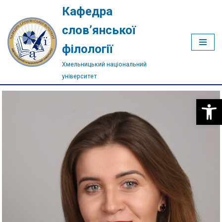
Кафедра
Перейти
слов’янської
до
філології
вмісту
Хмельницький національний
університет
Відкри