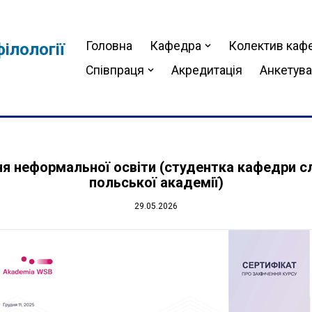
Головна
Кафедра
Колектив каф
ілології
Співпраця
Акредитація
Анкетув
ня неформальної освіти (студентка кафедри сл
польської академії)
29.05.2026