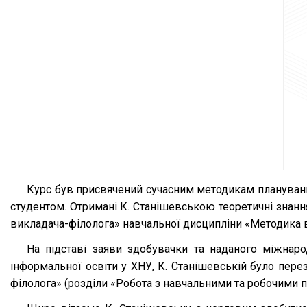
Курс був присвячений сучасним методикам планування
студентом. Отримані К. Станішевською теоретичні знан
викладача-філолога» навчальної дисципліни «Методика ви
На підставі заяви здобувачки та наданого міжнар
інформальної освіти у ХНУ, К. Станішевській було пере
філолога» (розділи «Робота з навчальними та робочими п