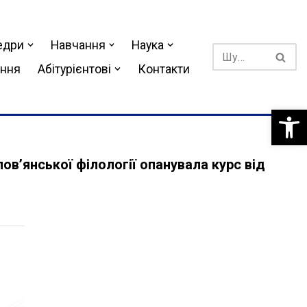
едри
Навчання
Наука
ання
Абітурієнтові
Контакти
Відкри
ов’янської філології опанувала курс від