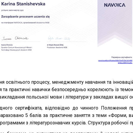
 освітнього процесу, менеджменту навчання та інновацій
ня та практичні навички безпосередньо корелюють із темо
кладання польської мови і літератури у закладах вищої ос
одного сертифіката, відповідно до чинного Положення п
зараховано 5 балів за практичне заняття з теми «Форми, 
рограмами з літературознавчих курсів. Структура робочої п