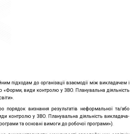
ним підходам до організації взаємодії між викладачем і
ю «Форми, види контролю у ЗВО. Планувальна діяльність
віти».
ро порядок визнання результатів неформальної та/або
види контролю у ЗВО. Планувальна діяльність викладача-
рограми та основні вимоги до робочої програми»).