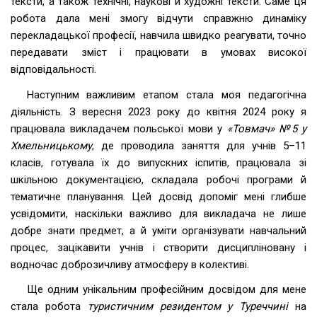
тексти, а також технічні, наукові й художні тексти. Саме ця
робота дала мені змогу відчути справжню динаміку
перекладацької професії, навчила швидко реагувати, точно
передавати зміст і працювати в умовах високої
відповідальності.
Наступним важливим етапом стала моя педагогічна
діяльність. З вересня 2023 року до квітня 2024 року я
працювала викладачем польської мови у
«Товмач» №5 у
Хмельницькому
, де проводила заняття для учнів 5–11
класів, готувала їх до випускних іспитів, працювала зі
шкільною документацією, складала робочі програми й
тематичне планування. Цей досвід допоміг мені глибше
усвідомити, наскільки важливо для викладача не лише
добре знати предмет, а й уміти організувати навчальний
процес, зацікавити учнів і створити дисципліновану і
водночас доброзичливу атмосферу в колективі.
Ще одним унікальним професійним досвідом для мене
стала робота
туристичним резидентом у Туреччині
на