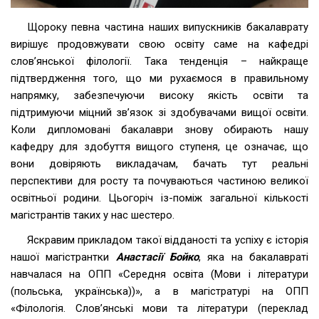
Щороку певна частина наших випускників бакалаврату
вирішує продовжувати свою освіту саме на кафедрі
слов’янської філології. Така тенденція – найкраще
підтвердження того, що ми рухаємося в правильному
напрямку, забезпечуючи високу якість освіти та
підтримуючи міцний зв’язок зі здобувачами вищої освіти.
Коли дипломовані бакалаври знову обирають нашу
кафедру для здобуття вищого ступеня, це означає, що
вони довіряють викладачам, бачать тут реальні
перспективи для росту та почуваються частиною великої
освітньої родини. Цьогоріч із-поміж загальної кількості
магістрантів таких у нас шестеро.
Яскравим прикладом такої відданості та успіху є історія
нашої магістрантки
Анастасії Бойко
, яка на бакалавраті
навчалася на ОПП «Середня освіта (Мови і літератури
(польська, українська))», а в магістратурі на ОПП
«Філологія. Слов’янські мови та літератури (переклад