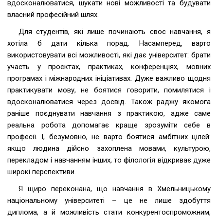
вдосконалюватися, шукати нові можливості та будувати
власний професійний шлях.
Для студентів, які лише починають своє навчання, я
хотіла б дати кілька порад. Насамперед, варто
використовувати всі можливості, які дає університет: брати
участь у проєктах, практиках, конференціях, мовних
програмах і міжнародних ініціативах. Дуже важливо щодня
практикувати мову, не боятися говорити, помилятися і
вдосконалюватися через досвід. Також раджу якомога
раніше поєднувати навчання з практикою, адже саме
реальна робота допомагає краще зрозуміти себе в
професії. І, безумовно, не варто боятися амбітних цілей:
якщо людина дійсно захоплена мовами, культурою,
перекладом і навчанням інших, то філологія відкриває дуже
широкі перспективи.
Я щиро переконана, що навчання в Хмельницькому
національному університеті – це не лише здобуття
диплома, а й можливість стати конкурентоспроможним,