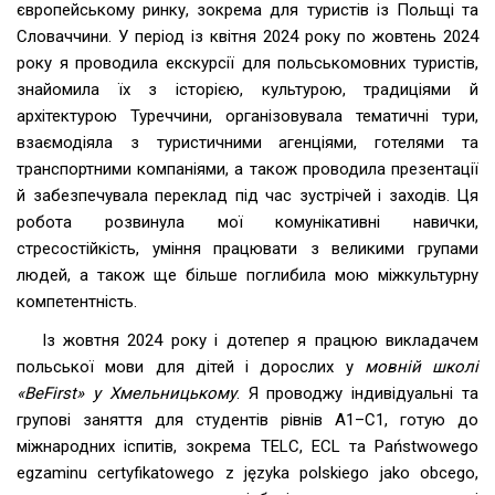
європейському ринку, зокрема для туристів із Польщі та
Словаччини. У період із квітня 2024 року по жовтень 2024
року я проводила екскурсії для польськомовних туристів,
знайомила їх з історією, культурою, традиціями й
архітектурою Туреччини, організовувала тематичні тури,
взаємодіяла з туристичними агенціями, готелями та
транспортними компаніями, а також проводила презентації
й забезпечувала переклад під час зустрічей і заходів. Ця
робота розвинула мої комунікативні навички,
стресостійкість, уміння працювати з великими групами
людей, а також ще більше поглибила мою міжкультурну
компетентність.
Із жовтня 2024 року і дотепер я працюю викладачем
польської мови для дітей і дорослих у
мовній школі
«BeFirst» у Хмельницькому
. Я проводжу індивідуальні та
групові заняття для студентів рівнів A1–C1, готую до
міжнародних іспитів, зокрема TELC, ECL та Państwowego
egzaminu certyfikatowego z języka polskiego jako obcego,