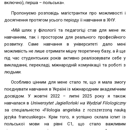
включно), перша – польська».
Пропонуємо розповідь магістрантки про можливості і
досягнення протягом усього періоду її навчання в ХНУ.
«Мій шлях у філології та педагогіці став для мене як
навчанням, так і простором для реального професійного
розвитку. Саме навчання в університеті дало мені
можливість не лише отримати міцну теоретичну базу, а й ще
під час студентських років активно реалізовувати себе у
викладанні, перекладі, міжнародній комунікації та роботі з
людьми.
Особливо цінним для мене стало те, що я мала змогу
поєднувати навчання в Україні із міжнародним академічним
досвідом. У жовтні 2022 – липні 2025 року я також
навчалася в
Uniwersytet Jagielloński на Wydział Filologiczny
за спеціальністю «Filologia angielska z rozszerzoną nauką
języka francuskiego». Крім того, я успішно склала іспит із
польської мови на рівні C1, що стало важливим