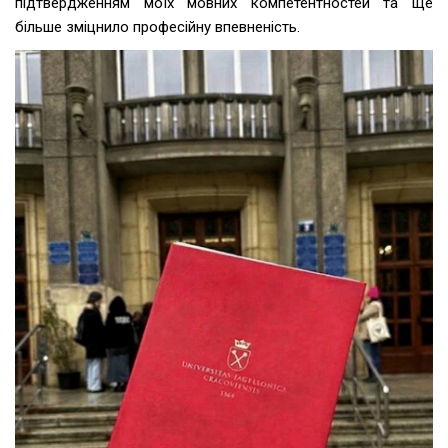
підтвердженням моїх мовних компетентностей та ще
більше зміцнило професійну впевненість.