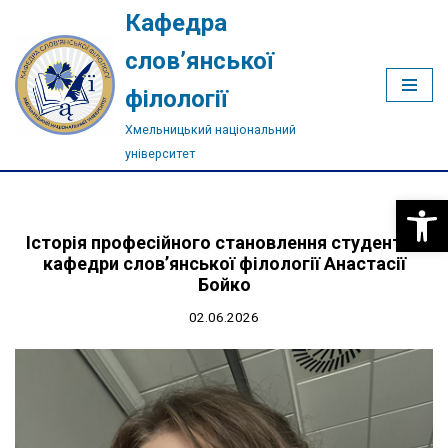
Кафедра
Перейти
слов’янської
до
філології
вмісту
Хмельницький національний
університет
Відкри
Історія професійного становлення студентки
кафедри слов’янської філології Анастасії
Бойко
02.06.2026