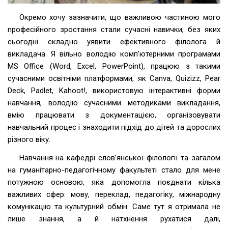
Окремо хочу зазначити, що важливою частиною мого
професійного зростання стали сучасні навички, без яких
сьогодні складно уявити ефективного філолога й
викладача. Я вільно володію комп’ютерними програмами
MS Office (Word, Excel, PowerPoint), працюю з такими
сучасними освітніми платформами, як Canva, Quizizz, Pear
Deck, Padlet, Kahoot!, використовую інтерактивні форми
навчання, володію сучасними методиками викладання,
вмію працювати з документацією, організовувати
навчальний процес і знаходити підхід до дітей та дорослих
різного віку.
Навчання на кафедрі слов’янської філології та загалом
на гуманітарно-педагогічному факультеті стало для мене
потужною основою, яка допомогла поєднати кілька
важливих сфер: мову, переклад, педагогіку, міжнародну
комунікацію та культурний обмін. Саме тут я отримала не
лише знання, а й натхнення рухатися далі,