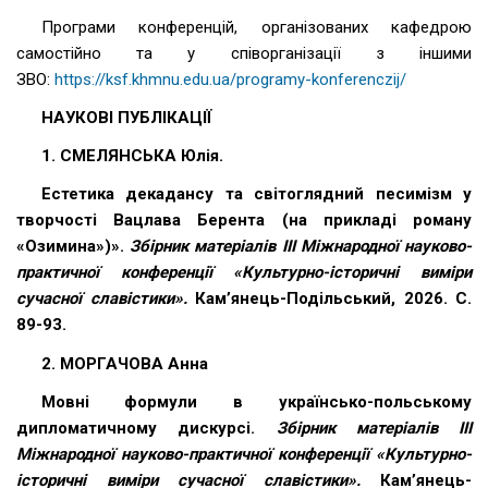
Програми конференцій, організованих кафедрою
самостійно та у співорганізації з іншими
ЗВО:
https://ksf.khmnu.edu.ua/programy-konferenczij/
НАУКОВІ ПУБЛІКАЦІЇ
1. СМЕЛЯНСЬКА Юлія.
Естетика декадансу та світоглядний песимізм у
творчості Вацлава Берента (на прикладі роману
«Озимина»)».
Збірник матеріалів ІІІ Міжнародної науково-
практичної конференції «Культурно-історичні виміри
сучасної славістики».
Кам’янець-Подільський, 2026. С.
89-93.
2. МОРГАЧОВА Анна
Мовні формули в українсько-польському
дипломатичному дискурсі.
Збірник матеріалів ІІІ
Міжнародної науково-практичної конференції «Культурно-
історичні виміри сучасної славістики».
Кам’янець-