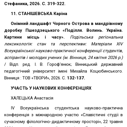
Стефаника, 2026. С. 319-322.
11. СТАНІШЕВСЬКА Каріна
Онімний ландшафт Чорного Острова в мандрівному
доробку Пшездзецького «Поділля. Волинь. Україна.
Картини місць і часу».
Подільська регіональна
лексикологія: стан та перспективи: Матеріали ХІV
Всеукраїнської науково-практичної конференції студентів,
аспірантів і молодих учених (м. Вінниця, 24 квітня 2026 р.)
/ Відп. ред. І. В. Гороф’янюк; Вінницький державний
педагогічний університет імені Михайла Коцюбинського.
Вінниця : ТОВ «ТВОРИ», 2026. С.
132-137.
УЧАСТЬ У НАУКОВИХ КОНФЕРЕНЦІЯХ
ХАЛЕЦЬКА Анастасія
ІV Всеукраїнська студентська науково-практична
конференція з міжнародною участю «Славістичні студії в
сучасному філологічно-дидактичному просторі», 22 травня