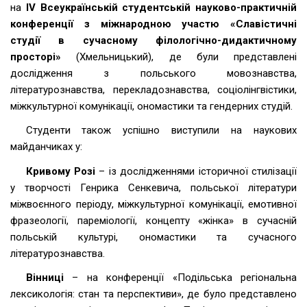
на
IV Всеукраїнській студентській науково-практичній
конференції з міжнародною участю «Славістичні
студії в сучасному філологічно-дидактичному
просторі»
(Хмельницький), де були представлені
дослідження з польського мовознавства,
літературознавства, перекладознавства, соціолінгвістики,
міжкультурної комунікації, ономастики та гендерних студій.
Студенти також успішно виступили на наукових
майданчиках у:
Кривому Розі
– із дослідженнями історичної стилізації
у творчості Генрика Сенкевича, польської літератури
міжвоєнного періоду, міжкультурної комунікації, емотивної
фразеології, пареміології, концепту «жінка» в сучасній
польській культурі, ономастики та сучасного
літературознавства.
Вінниці
– на конференції «Подільська регіональна
лексикологія: стан та перспективи», де було представлено