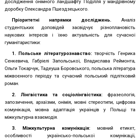
дослідження онімного ландшафту Поділля у мандрівному
доробку Олександра Пшездзецького.
Пріоритетні напрямки досліджень.
Аналіз
студентських доповідей засвідчує різноплановість
наукових інтересів і їхню актуальність для сучасної
гуманітаристики:
1. Польське літературознавство:
творчість Генрика
Сенкевича, Габріелі Запольської, Владислава Реймонта,
Ольги Токарчук, Тадеуша Боровського, польська література
міжвоєнного періоду та сучасний польський підлітковий
роман.
2. Лінгвістика та соціолінгвістика:
фразеологія,
запозичення, архаїзми, онімія, мовні стереотипи, цифрова
комунікація, мовна адаптація українців у Польщі та
міжкультурна взаємодія.
3. Міжкультурна комунікація:
мовний етикет,
особливості українсько-польської комунікації,