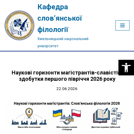
Кафедра
Перейти
слов’янської
до
філології
вмісту
Хмельницький національний
університет
Відкри
Наукові горизонти магістрантів-славістів:
здобутки першого півріччя 2026 року
22.06.2026