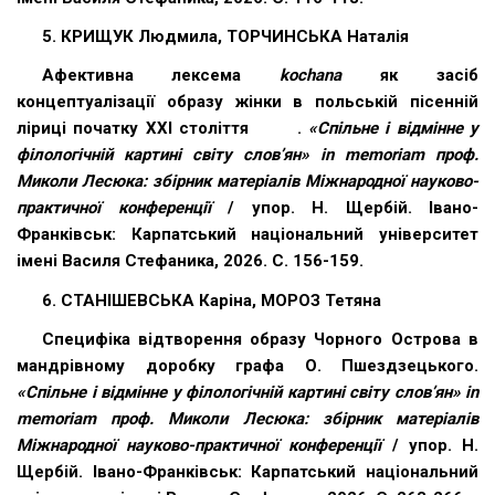
5. КРИЩУК Людмила, ТОРЧИНСЬКА Наталія
Афективна лексема
kochana
як засіб
концептуалізації образу жінки в польській пісенній
ліриці початку ХХІ століття .
«Спільне і відмінне у
філологічній картині світу слов’ян» in memoriam проф.
Миколи Лесюка: збірник матеріалів Міжнародної науково-
практичної конференції
/ упор. Н. Щербій. Івано-
Франківськ: Карпатський національний університет
імені Василя Стефаника, 2026. С. 156-159.
6. СТАНІШЕВСЬКА Каріна, МОРОЗ Тетяна
Специфіка відтворення образу Чорного Острова в
мандрівному доробку графа О. Пшездзецького.
«Спільне і відмінне у філологічній картині світу слов’ян» in
memoriam проф. Миколи Лесюка: збірник матеріалів
Міжнародної науково-практичної конференції
/ упор. Н.
Щербій. Івано-Франківськ: Карпатський національний