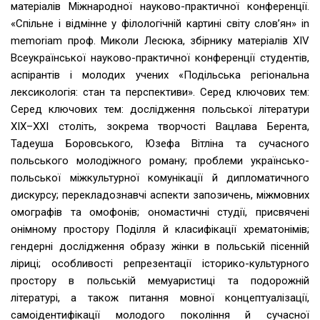
матеріалів Міжнародної науково-практичної конференції.
«Спільне і відмінне у філологічній картині світу слов’ян» in
memoriam проф. Миколи Лесюка, збірнику матеріалів ХІV
Всеукраїнської науково-практичної конференції студентів,
аспірантів і молодих учених «Подільська регіональна
лексикологія: стан та перспективи». Серед ключових тем:
Серед ключових тем: дослідження польської літератури
ХІХ–ХХІ століть, зокрема творчості Вацлава Берента,
Тадеуша Боровського, Юзефа Вітліна та сучасного
польського молодіжного роману; проблеми українсько-
польської міжкультурної комунікації й дипломатичного
дискурсу; перекладознавчі аспекти запозичень, міжмовних
омографів та омофонів; ономастичні студії, присвячені
онімному простору Поділля й класифікації хрематонімів;
гендерні дослідження образу жінки в польській пісенній
ліриці; особливості репрезентації історико-культурного
простору в польській мемуаристиці та подорожній
літературі, а також питання мовної концептуалізації,
самоідентифікації молодого покоління й сучасної