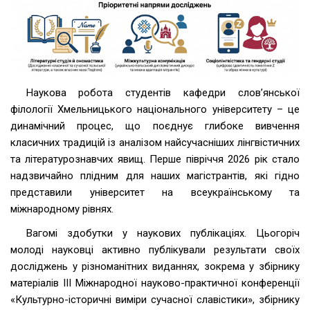
Наукова робота студентів кафедри слов’янської
філології Хмельницького національного університету – це
динамічний процес, що поєднує глибоке вивчення
класичних традицій із аналізом найсучасніших лінгвістичних
та літературознавчих явищ. Перше півріччя 2026 рік стало
надзвичайно плідним для наших магістрантів, які гідно
представили університет на всеукраїнському та
міжнародному рівнях.
Вагомі здобутки у наукових публікаціях. Цьогоріч
молоді науковці активно публікували результати своїх
досліджень у різноманітних виданнях, зокрема у збірнику
матеріалів ІІІ Міжнародної науково-практичної конференції
«Культурно-історичні виміри сучасної славістики», збірнику