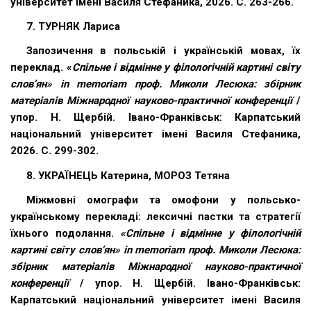
університет імені Василя Стефаника, 2026. С. 263-266.
7. ТУРНЯК Лариса
Запозичення в польській і українській мовах, їх
переклад. «
Спільне і відмінне у філологічній картині світу
слов’ян» in memoriam проф. Миколи Лесюка: збірник
матеріалів Міжнародної науково-практичної конференції
/
упор. Н. Щербій. Івано-Франківськ: Карпатський
національний університет імені Василя Стефаника,
2026. С. 299-302.
8. УКРАЇНЕЦЬ Катерина, МОРОЗ Тетяна
Міжмовні омографи та омофони у польсько-
українському перекладі: лексичні пастки та стратегії
їхнього подолання.
«Спільне і відмінне у філологічній
картині світу слов’ян» in memoriam проф. Миколи Лесюка:
збірник матеріалів Міжнародної науково-практичної
конференції
/ упор. Н. Щербій. Івано-Франківськ:
Карпатський національний університет імені Василя