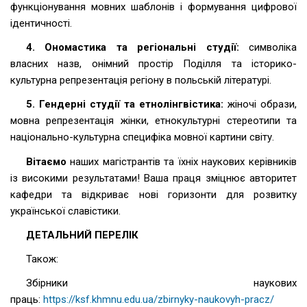
функціонування мовних шаблонів і формування цифрової
ідентичності.
4.
Ономастика та регіональні студії:
символіка
власних назв, онімний простір Поділля та історико-
культурна репрезентація регіону в польській літературі.
5.
Гендерні студії та етнолінгвістика:
жіночі образи,
мовна репрезентація жінки, етнокультурні стереотипи та
національно-культурна специфіка мовної картини світу.
Вітаємо
наших магістрантів та їхніх наукових керівників
із високими результатами! Ваша праця зміцнює авторитет
кафедри та відкриває нові горизонти для розвитку
української славістики.
ДЕТАЛЬНИЙ ПЕРЕЛІК
Також:
Збірники наукових
праць:
https://ksf.khmnu.edu.ua/zbirnyky-naukovyh-pracz/