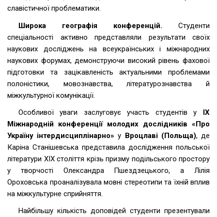
славістичної проблематики.
Широка географія конференцій.
Студенти
спеціальності активно представляли результати своїх
наукових досліджень на всеукраїнських і міжнародних
наукових форумах, демонструючи високий рівень фахової
підготовки та зацікавленість актуальними проблемами
полоністики, мовознавства, літературознавства й
міжкультурної комунікації.
Особливої уваги заслуговує участь студентів у
ІХ
Міжнародній конференції молодих дослідників «Про
Україну інтердисциплінарно»
у
Вроцлаві (Польща)
, де
Каріна Станішевська представила дослідження польської
літератури ХІХ століття крізь призму подільського простору
у творчості Олександра Пшездзецького, а Лілія
Ороховська проаналізувала мовні стереотипи та їхній вплив
на міжкультурне сприйняття.
Найбільшу кількість доповідей студенти презентували