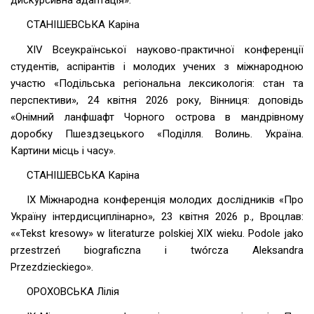
дискурсивна адаптація».
СТАНІШЕВСЬКА Каріна
ХІV Всеукраїнської науково-практичної конференції
студентів, аспірантів і молодих учених з міжнародною
участю «Подільська регіональна лексикологія: стан та
перспективи», 24 квітня 2026 року, Вінниця: доповідь
«Онімний ланфшафт Чорного острова в мандрівному
доробку Пшездзецького «Поділля. Волинь. Україна.
Картини місць і часу».
СТАНІШЕВСЬКА Каріна
ІХ Міжнародна конференція молодих дослідників «Про
Україну інтердисциплінарно», 23 квітня 2026 р., Вроцлав:
««Tekst kresowy» w literaturze polskiej XIX wieku. Podole jako
przestrzeń biograficzna i twórcza Aleksandra
Przezdzieckiego».
ОРОХОВСЬКА Лілія