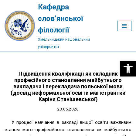
Кафедра
Перейти
слов’янської
до
філології
вмісту
Хмельницький національний
університет
Відкри
Підвищення кваліфікації як складник
професійного становлення майбутнього
викладача і перекладача польської мови
(досвід неформальної освіти магістрантки
Каріни Станішевської)
23.05.2026
У процесі навчання в закладі вищої освіти важливим
етапом мого професійного становлення як майбутнього