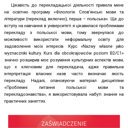
Цікавість до перекладацької діяльності привела мене
на освітню програму «Філологія. Слов’янські мови та
літератури (переклад включно), перша – польська». Ще до
вступу на навчання в університеті я цікавилася проблемами
перекладу з польської мови, тому звернулася до
можливості використати неформальну освіту для
задоволення моїх інтересів. Курс «Nazwy własne jako
wyznaczniki kultury. Kurs dla obcokrajowców poziom B2/С1»
значно розширив моє розуміння культурних аспектів мови,
що є ключовим для перекладача, адже правильна
інтерпретація власних назв часто визначає якість
перекладу. Надалі, опановуючи матеріал дисципліни
«Проблемні питання польської мови та
перекладознавства», я використовувала набуті знання на
практичних заняттях.