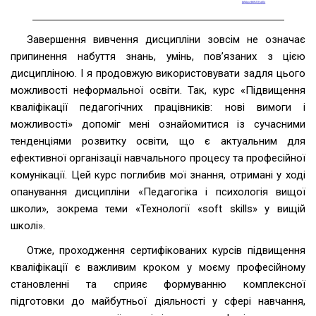
Завершення вивчення дисципліни зовсім не означає
припинення набуття знань, умінь, пов’язаних з цією
дисципліною. І я продовжую використовувати задля цього
можливості неформальної освіти. Так, курс «Підвищення
кваліфікації педагогічних працівників: нові вимоги і
можливості» допоміг мені ознайомитися із сучасними
тенденціями розвитку освіти, що є актуальним для
ефективної організації навчального процесу та професійної
комунікації. Цей курс поглибив мої знання, отримані у ході
опанування дисципліни «Педагогіка і психологія вищої
школи», зокрема теми «Технології «soft skills» у вищій
школі».
Отже, проходження сертифікованих курсів підвищення
кваліфікації є важливим кроком у моєму професійному
становленні та сприяє формуванню комплексної
підготовки до майбутньої діяльності у сфері навчання,