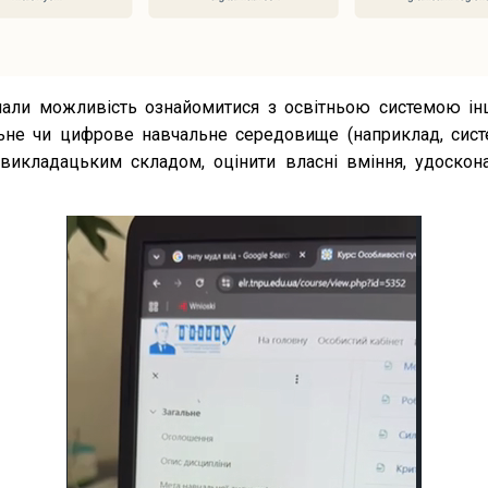
имали можливість ознайомитися з освітньою системою інш
ьне чи цифрове навчальне середовище (наприклад, сист
икладацьким складом, оцінити власні вміння, удоскона