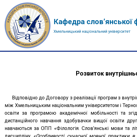
Перейти
Кафедра слов’янської ф
до
Хмельницький національний університет
вмісту
Розвиток внутрішньо
Відповідно до Договору з реалізації програм з внутр
між Хмельницьким національним університетом і Терноп
освіти за програмою академічної мобільності та зг
дистанційного навчання здобувачки вищої освіти дру
навчаються за ОПП «Філологія. Слов’янські мови та л
дисципліну
«Особливості сучасної мовної практики в