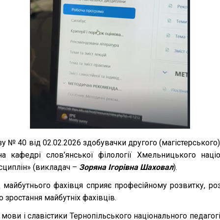
у № 40 від 02.02.2026 здобувачки другого (магістерського)
а кафедрі слов’янської філології Хмельницького націо
сциплін» (викладач –
Зоряна Ігорівна Шаховал
).
д майбутнього фахівця сприяє професійному розвитку, ро
о зростання майбутніх фахівців.
ови і славістики Тернопільського національного педагогі