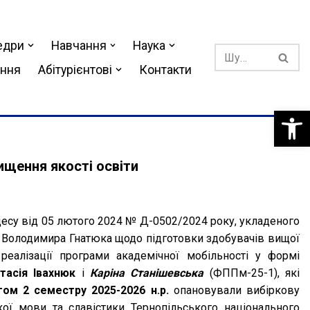
едри
Навчання
Наука
ання
Абітурієнтові
Контакти
Відкри
ищення якості освіти
оцесу від 05 лютого 2024 № Д-0502/2024 року, укладеного
і Володимира Гнатюка щодо підготовки здобувачів вищої
еалізації програми академічної мобільності у формі
тасія Івахнюк
і
Каріна Станішевська
(ФППм-25-1), які
гом 2 семестру 2025-2026 н.р.
опановували вибіркову
кої мови та славістики Тернопільського національного