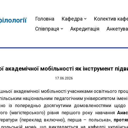
Головна
Кафедра
Колектив каф
ілології
Співпраця
Акредитація
Анкетув
ї академічної мобільності як інструмент підв
17.06.2026
ішньої академічної мобільності учасниками освітнього пр
ільським національним педагогічним університетом імен
ідно із попередньо досягнутими домовленостями щодо р
гого (магістерського) рівня першого року навчання
Анас
ітератури (переклад включно), перша – польська»,
протя
 польській мові
», що викладається на кафедрі українсь