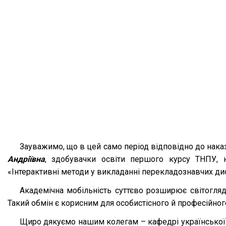
Зауважимо, що в цей само період відповідно до наказ
Андріївна
, здобувачки освіти першого курсу ТНПУ, н
«Інтерактивні методи у викладанні перекладознавчих ди
Академічна мобільність суттєво розширює світогля
Такий обмін є корисним для особистісного й професійног
Щиро дякуємо нашим колегам – кафедрі української м