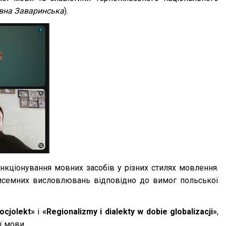
івна Заваринська
).
нкціонування мовних засобів у різних стилях мовлення.
 писемних висловлювань відповідно до вимог польської
ocjolekt»
і
«Regionalizmy i dialekty w dobie globalizacji»
,
ї мови.