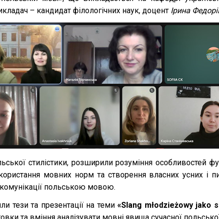
икладач – кандидат філологічних наук, доцент
Ірина Федор
льської стилістики, розширили розуміння особливостей фу
икористання мовних норм та створення власних усних і
 комунікації польською мовою.
ли тези та презентації на теми
«Slang młodzieżowy jako s
вки та вміння аналізувати мовні явища сучасної польсько