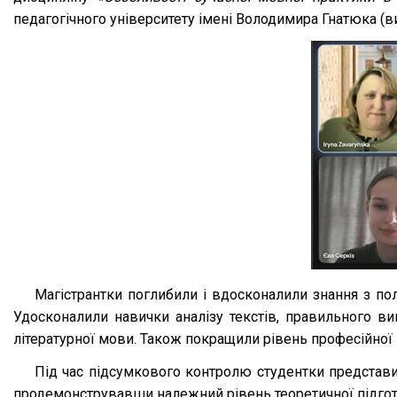
педагогічного університету імені Володимира Гнатюка (в
Магістрантки поглибили і вдосконалили знання з по
Удосконалили навички аналізу текстів, правильного в
літературної мови. Також покращили рівень професійної
Під час підсумкового контролю студентки представи
продемонструвавши належний рівень теоретичної підгото