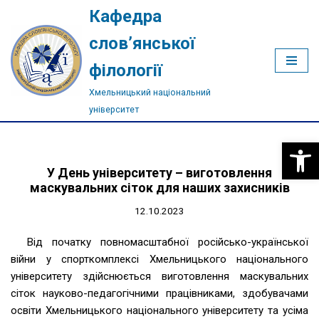
Кафедра
Перейти
слов’янської
до
філології
вмісту
Хмельницький національний
університет
Відкри
У День університету – виготовлення
маскувальних сіток для наших захисників
12.10.2023
Від початку повномасштабної російсько-української
війни у спорткомплексі Хмельницького національного
університету здійснюється виготовлення маскувальних
сіток науково-педагогічними працівниками, здобувачами
освіти Хмельницького національного університету та усіма