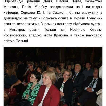
Нідерланди, Ірландія, Данія, Швеція, Литва, Казахстан,
Монголія, Росія. Україну представляли наші викладачі
кафедри: Серкова Ю. І. Та Сашко І. С., які виступили з
доповіддю на тему: «Польська освіта в Україні. Сучасний
стан та перспективи». У рамках конгресу відбулася зустріч
з Міністром освіти Польщі пані Йоанною Клюзік-
Ростковскою, владою міста Кракова, а також науковою
елітою Польщі.