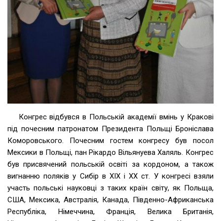
Конгрес відбувся в Польській академії вмінь у Кракові
під почесним патронатом Президента Польщі Броніслава
Коморовського. Почесним гостем конгресу був посол
Мексики в Польщі, пан Рікардо Вільянуева Халяль. Конгрес
був присвячений польській освіті за кордоном, а також
вигнанню поляків у Сибір в ХІХ і ХХ ст. У конгресі взяли
участь польські науковці з таких країн світу, як Польща,
США, Мексика, Австралія, Канада, Південно-Африканська
Республіка, Німеччина, Франція, Велика Британія,