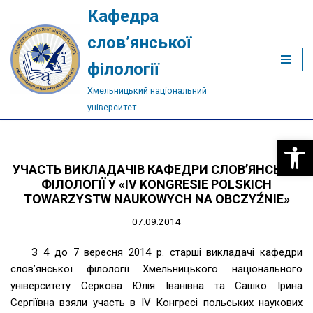
Кафедра
Перейти
слов’янської
до
філології
вмісту
Хмельницький національний
університет
Відкри
УЧАСТЬ ВИКЛАДАЧІВ КАФЕДРИ СЛОВ’ЯНСЬКОЇ
ФІЛОЛОГІЇ У «IV KONGRESIE POLSKICH
TOWARZYSTW NAUKOWYCH NA OBCZYŹNIE»
07.09.2014
З 4 до 7 вересня 2014 р. старші викладачі кафедри
слов’янської філології Хмельницького національного
університету Серкова Юлія Іванівна та Сашко Ірина
Сергіївна взяли участь в IV Конгресі польських наукових