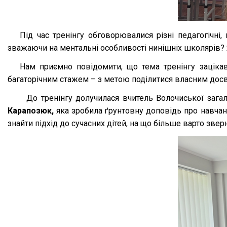
Під час тренінгу обговорювалися різні педагогічні,
зважаючи на ментальні особливості нинішніх школярів? Я
Нам приємно повідомити, що тема тренінгу зацікав
багаторічним стажем – з метою поділитися власним досв
До тренінгу долучилася вчитель Волочиської загаль
Карапозюк,
яка зробила ґрунтовну доповідь про навчання
знайти підхід до сучасних дітей, на що більше варто звер