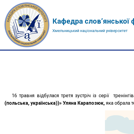
Перейти
Кафедра слов’янської ф
до
Хмельницький національний університет
вмісту
16 травня відбулася третя зустріч із серії тренінг
(польська, українська))» Уляна Карапозюк,
яка обрала т