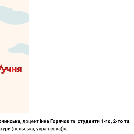
рчинська
, доцент
Інна Горячок
та
студенти 1-го, 2-го та
тури (польська, українська))».