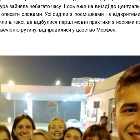
ра зайняла небагато часу. І ось вже на виїзді до централь
описати словами. Усі сиділи з посмішками і з відкритими
ли в таксі, де відбулися перші мовні практики з носіями п
 вечірню рутину, відправилися у царство Морфея.