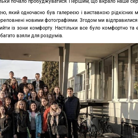
тільки почало пробуджуватися. Першим, що вкрало наше серц
ею, який одночасно був галереєю і виставкою рідкісних м
ереповнені новими фотографіями. Згодом ми відправилися 
вийти із зони комфорту. Настільки все було комфортно та 
 багато взяли для роздумів.