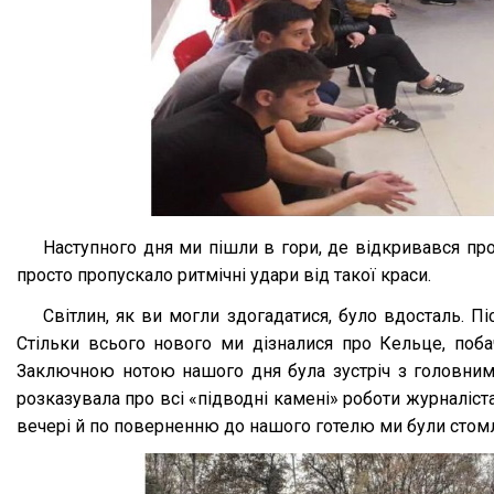
Наступного дня ми пішли в гори, де відкривався про
просто пропускало ритмічні удари від такої краси.
Світлин, як ви могли здогадатися, було вдосталь. Пі
Стільки всього нового ми дізналися про Кельце, поба
Заключною нотою нашого дня була зустріч з головним 
розказувала про всі «підводні камені» роботи журналіста
вечері й по поверненню до нашого готелю ми були стомле