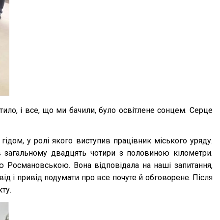
ило, і все, що ми бачили, було освітлене сонцем. Серце
 гідом, у ролі якого виступив працівник міського уряду.
 в загальному двадцять чотири з половиною кілометри.
ю Росмановською. Вона відповідала на наші запитання,
від і привід подумати про все почуте й обговорене. Після
ту.