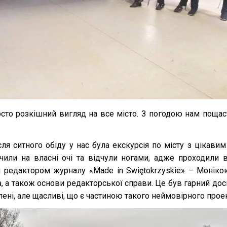
сто розкішний вигляд на все місто. З погодою нам пощаст
сля ситного обіду у нас була екскурсія по місту з цікавим
чили на власні очі та відчули ногами, адже проходили
редактором журналу «Made іn Swiętokrzyskie» – Моніко
, а також основи редакторської справи. Це був гарний дос
ні, але щасливі, що є частиною такого неймовірного проек