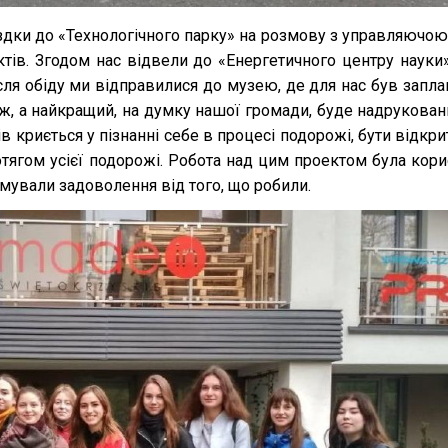
їздки до «Технологічного парку» на розмову з управляючою
тів. Згодом нас відвели до «Енергетичного центру науки»
сля обіду ми відправилися до музею, де для нас був запл
, а найкращий, на думку нашої громади, буде надруковани
слів криється у пізнанні себе в процесі подорожі, бути від
 протягом усієї подорожі. Робота над цим проектом була ко
имували задоволення від того, що робили.