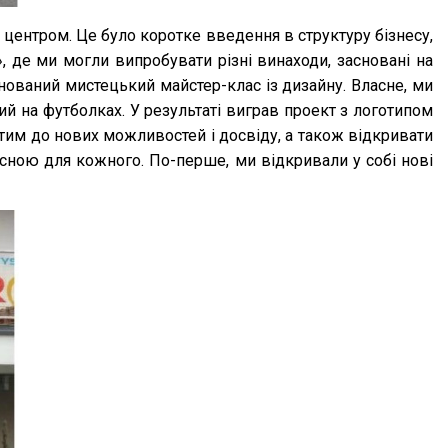
 центром. Це було коротке введення в структуру бізнесу,
, де ми могли випробувати різні винаходи, засновані на
анований мистецький майстер-клас із дизайну. Власне, ми
й на футболках. У результаті виграв проект з логотипом
критим до нових можливостей і досвіду, а також відкривати
рисною для кожного. По-перше, ми відкривали у собі нові