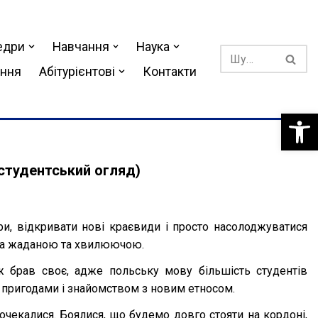
едри
Навчання
Наука
ання
Абітурієнтові
Контакти
Відкри
студентський огляд)
и, відкривати нові краєвиди і просто насолоджуватися
ула жаданою та хвилюючою.
 брав своє, адже польську мову більшість студентів
ми пригодами і знайомством з новим етносом.
дочекалися. Боялися, що будемо довго стояти на кордоні,