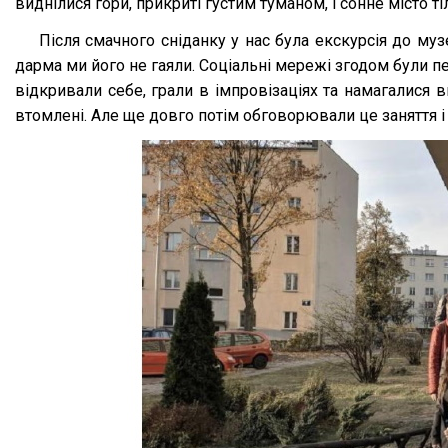
виднілися гори, прикриті густим туманом, і сонне місто 
Після смачного сніданку у нас була екскурсія до муз
дарма ми його не гаяли. Соціальні мережі згодом були п
відкривали себе, грали в імпровізаціях та намагалися 
втомлені. Але ще довго потім обговорювали це заняття і