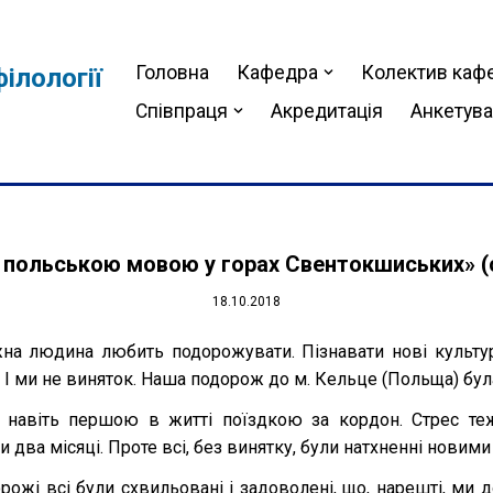
Головна
Кафедра
Колектив каф
ілології
Співпраця
Акредитація
Анкетув
 польською мовою у горах Свентокшиських» (
18.10.2018
на людина любить подорожувати. Пізнавати нові культур
 І ми не виняток. Наша подорож до м. Кельце (Польща) б
 навіть першою в житті поїздкою за кордон. Стрес теж
и два місяці. Проте всі, без винятку, були натхненні нови
рожі всі були схвильовані і задоволені, що, нарешті, ми 