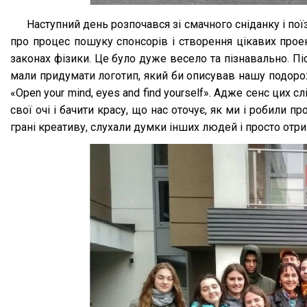
Наступний день розпочався зі смачного сніданку і по
про процес пошуку спонсорів і створення цікавих проек
законах фізики. Це було дуже весело та пізнавально. Пі
мали придумати логотип, який би описував нашу подорож
«Open your mind, eyes and find yourself». Адже сенс цих 
свої очі і бачити красу, що нас оточує, як ми і робили
грані креативу, слухали думки інших людей і просто отр