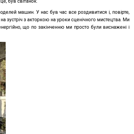
е, був світанок.
оделей машин. У нас був час все роздивитися і, повірте,
на зустріч з акторкою на уроки сценічного мистецтва. Ми
енергійно, що по закінченню ми просто були виснажені і