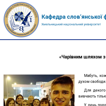
Перейти
Кафедра слов’янської ф
до
Хмельницький національний університет
вмісту
«Чарівним шляхом з
Мабуть, кож
духом свободи.
Для декого
вивчають тільк
У день подо